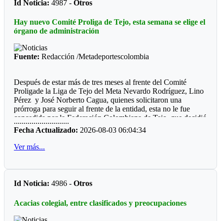
En el trabajo de entrenadora estuvo Laura Moya,quien orientó
Id Noticia:
4987 -
Otros
garaje donde tienen sus jaulas, puedo regular el tiempo que
los equipos que fueron subcampeones en la modalidad playa
pasan allí. El refrigerador está controlado por un termostato,
y bronce en gilam (es tapete o colchoneta donde se hace los
Hay nuevo Comité Proliga de Tejo, esta semana se elige el
lo que me permite crear un ambiente artificial para las tortugas
combates).
órgano de administración
en el que pueden invernar fácilmente”, confiesa Kleindienst.
Fuentes: Diario Marca/España-Diario El Comercio/Perú
Fuente:
Redacción /Metadeportescolombia
Después de estar más de tres meses al frente del Comité
Proligade la Liga de Tejo del Meta Nevardo Rodríguez, Lino
Pérez y José Norberto Cagua, quienes solicitaron una
prórroga para seguir al frente de la entidad, esta no le fue
concedida por la Federación Colombiana de Tejo, que decidió
............................
nombrar un nuevo Comité Proliga.
Fecha Actualizado:
2026-08-03 06:04:34
Uno de los integrantes del anterior Comité Proliga, dijo
Ver más...
lacónicamente, que en vez de recibir respaldo del ente
nacional lo que recibieron, “fue un golpe de estado blando”.
En consecuencia desde ya anuncia que esta semana podría a
Id Noticia:
4986 -
Otros
ver elección del nuevo órgano de administración, estaría
regresando Héctor Roncancio, quien ya fue presidente de
Acacias colegial, entre clasificados y preocupaciones
organismo deportivo.