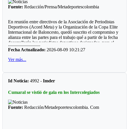
Fuente:
Redacción/Prensa/Metadeportescolombia
En reunión entre directivos de la Asociación de Periodistas
Deportivos (Acord Meta) y la Organización de la Copa Elite
Internacional de Baloncesto, quedó suscrito el compromiso y
alianza entre las partes para el trabajo qué a partir de la fecha
desarrollarán los periodistas deportivos designados, para el
............................
cubrimiento de este certamen que estará aglutinado a una gran
Fecha Actualizado:
2026-08-09 10:21:27
cantidad de equipos de nueve países.
Ver más...
El evento que tendrá la presencia de escuadras de las
diferentes categorías y ambas ramas, qué permitirá un
verdadero turismo deportivo durante los primeros días del mes
octubre, donde se espera utilizar los mejores escenarios con
Id Noticia:
4992 -
Imder
cuenta Idermeta.
Cumaral se vistió de gala en los Intercolegiados
Así mismo el Imder Villavicencio, estará facilitando algunos
polideportivos recién remodelados, para que los visitantes
tengan la oportunidad utilizar estos escenarios ubicados en
Fuente:
Redacción/Metadeporetescolombia. Com
algunos sectores de nuestra capital.
El responsable del evento, Fredy Jàcome, agradeció el interés,
que mostraron varios comunicadores afiliados, que
precisamente esta semana la entidad cumple 53 años de