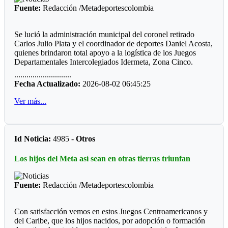
En la junta directiva, se anuncia la incorporación de Ómar
Fuente:
Redacción /Metadeportescolombia
Cárdenas, quien podría ser el nuevo representante legal el
deporte del turmequé. Estos nombres cuentan con el respaldo
de tres clubes.
Se lució la administración municipal del coronel retirado
Carlos Julio Plata y el coordinador de deportes Daniel Acosta,
El que no tiene respaldo, de elegirse este nuevo órgano de
quienes brindaron total apoyo a la logística de los Juegos
administración, es José Vicente Reyes “El Zurdo”, quien
Departamentales Intercolegiados Idermeta, Zona Cinco.
actualmente es el administrador del Jardín de Tejo de la Villa
Olímpica. Ha sido el deportista con más galardones en los
............................
El equipo administrativo y operativo estuvo atento a cada
Juegos Nacionales. Le van a pasar cuenta de cobro.
Fecha Actualizado:
2026-08-02 06:45:25
detalle para que la programación se cumpliera al pie de la
letra. Desde ya la Alcaldía de Acacias anuncia la adecuación
Ver más...
de los escenarios que requiere seguramente un decorado más
actualizado.
*Los clasificados*
Id Noticia:
4985 -
Otros
Futbol
Los hijos del Meta así sean en otras tierras triunfan
Prejuvenil masculino: Colegio Cofrem (Guamal)
Juvenil masculino: José María Córdoba (Guamal)
Fuente:
Redacción /Metadeportescolombia
Futbol de Salón
Con satisfacción vemos en estos Juegos Centroamericanos y
Juvenil femenino: Juan Rozo (Acacias)
del Caribe, que los hijos nacidos, por adopción o formación