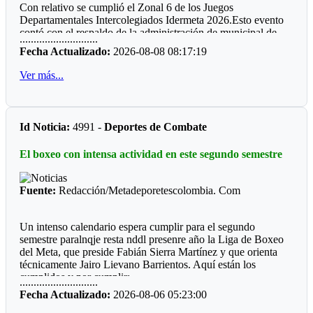
Con relativo se cumplió el Zonal 6 de los Juegos
existencia, y para ello la Junta Directiva está preparando una
Departamentales Intercolegiados Idermeta 2026.Esto evento
reunión para celebrar esa efeméride.
contó con el respaldo de la administración de municipal de
............................
Cumaral.
Esperamos que, en los próximos días esta empresa
Fecha Actualizado:
2026-08-08 08:17:19
basquetera, presente el balón oficial con que se jugará cada
*
Cumare
1*
uno partidos previstos dentro la programación oficial. Esta
Ver más...
pieza deportiva se encuentra en elaboración la republica de
Esta localidad debe su nombre al árbol llamado Cumare,
Tailandia.
donde las mujeres son bonitas y los hombres son caballeros,
como dice una canción muy llanera.
Id Noticia:
4991 -
Deportes de Combate
*
Cumare
2*
El boxeo con intensa actividad en este segundo semestre
Aquí se realiza el Mundial de La Vaqueria la Mujer Llanera,
Precisamente cuentan con unas de las mejores manga de
coleo en el honor a Hernan Braidy.
Fuente:
Redacción/Metadeporetescolombia. Com
*
Cumare
3*
Un intenso calendario espera cumplir para el segundo
Deportistas reconocidos por la comunidad :Enrique Braidy
semestre paralnqje resta nddl presenre año la Liga de Boxeo
Requiniva, Henry Walter Palma y ahora Leydy Cardozo,
del Meta, que preside Fabián Sierra Martínez y que orienta
ahora entrenadora de voleibol.
técnicamente Jairo Lievano Barrientos. Aquí están los
cumplidos y por cumplir:
............................
*
Cumare
4*
Fecha Actualizado:
2026-08-06 05:23:00
"Guamal *
Cumaral reconocida por sus asaderos de carne a la llanera,