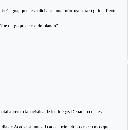
o Cagua, quienes solicitaron una prórroga para seguir al frente
 “fue un golpe de estado blando”.
Roncancio, quien ya fue presidente de organismo deportivo.
. Estos nombres cuentan con el respaldo de tres clubes.
istrador del Jardín de Tejo de la Villa Olímpica. Ha sido el
 total apoyo a la logística de los Juegos Departamentales
caldía de Acacias anuncia la adecuación de los escenarios que