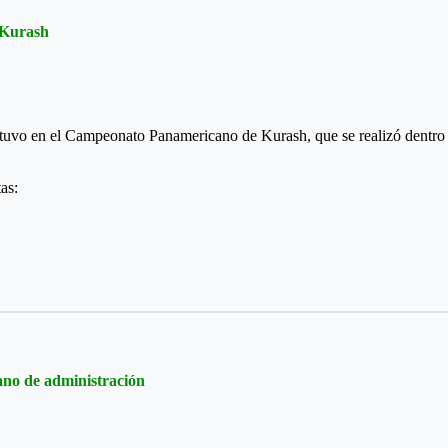
po, Barranca de Upia, El Calvario y San Juanito, cuyo deportistas compet
 Kurash
tuvo en el Campeonato Panamericano de Kurash, que se realizó dentro 
as:
gilam
 equipos que fueron subcampeones en la modalidad playa y bronce en gi
gano de administración