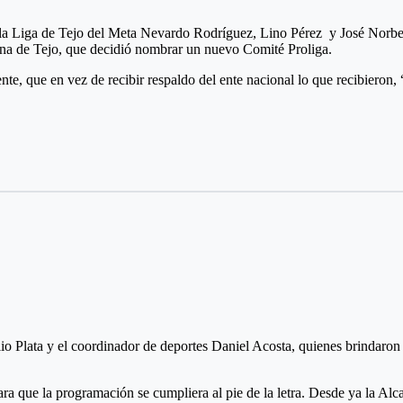
 la Liga de Tejo del Meta Nevardo Rodríguez, Lino Pérez y José Norbert
iana de Tejo, que decidió nombrar un nuevo Comité Proliga.
nte, que en vez de recibir respaldo del ente nacional lo que recibieron,
ección del nuevo órgano de administración, estaría regresando Héctor 
s, quien podría ser el nuevo representante legal el deporte del turmequé
tración, es José Vicente Reyes “El Zurdo”, quien actualmente es el admin
pasar cuenta de cobro.
lio Plata y el coordinador de deportes Daniel Acosta, quienes brindaron
ara que la programación se cumpliera al pie de la letra. Desde ya la Al