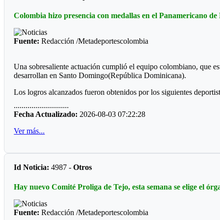
Este municipio dará la bienvenida a las de delegaciones de: Restre
Colombia hizo presencia con medallas en el Panamericano de
ramas y las categorías prejuvenil y juvenil.
Fuente:
Redacción /Metadeportescolombia
Una sobresaliente actuación cumplió el equipo colombiano, que es
desarrollan en Santo Domingo(República Dominicana).
Los logros alcanzados fueron obtenidos por los siguientes deportist
............................
Anyi León, 48 kilos, categoría senior modalidad gilam
Fecha Actualizado:
2026-08-03 07:22:28
Daniel Gutiérrez, 73 kilos, medallas de oro en kurash playa
Ver más...
Daniel Gutiérrez, 73, kilos, medalla de plata modalidad gilam
Carlos Julio López, presea de bronce categoría máster – 90 kilos, 
Id Noticia:
4987 -
Otros
En el trabajo de entrenadora estuvo Laura Moya,quien orientó los
Hay nuevo Comité Proliga de Tejo, esta semana se elige el ór
Fuente:
Redacción /Metadeportescolombia