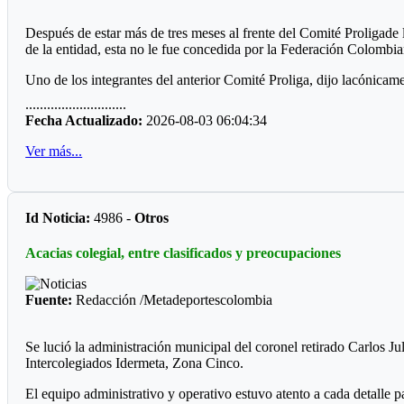
Después de estar más de tres meses al frente del Comité Proligade
de la entidad, esta no le fue concedida por la Federación Colomb
Uno de los integrantes del anterior Comité Proliga, dijo lacónicame
............................
En consecuencia desde ya anuncia que esta semana podría a ver el
Fecha Actualizado:
2026-08-03 06:04:34
En la junta directiva, se anuncia la incorporación de Ómar Cárdena
Ver más...
El que no tiene respaldo, de elegirse este nuevo órgano de adminis
deportista con más galardones en los Juegos Nacionales. Le van a 
Id Noticia:
4986 -
Otros
Acacias colegial, entre clasificados y preocupaciones
Fuente:
Redacción /Metadeportescolombia
Se lució la administración municipal del coronel retirado Carlos Ju
Intercolegiados Idermeta, Zona Cinco.
El equipo administrativo y operativo estuvo atento a cada detalle p