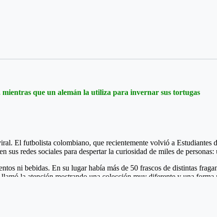
pio de Guamaluna interesante velada qué fue patrocinada por el alcald
ortiva, hubo dos pantallas LED, sonido profesional, juego de luces, qu
ra la sexta edición del Torneo qué se ha convertido en un campeonato 
 mientras que un alemán la utiliza para invernar sus tortugas
ental o municipal le hacen "el feo" a eventos, que valen la pena ver los
l. El futbolista colombiano, que recientemente volvió a Estudiantes de
en sus redes sociales para despertar la curiosidad de miles de personas
mentos ni bebidas. En su lugar había más de 50 frascos de distintas fr
llamó la atención mostrando una colección muy diferente y una forma p
to. “Amigo, tu heladera vale más que mi casa”, escribió un usuario. Ot