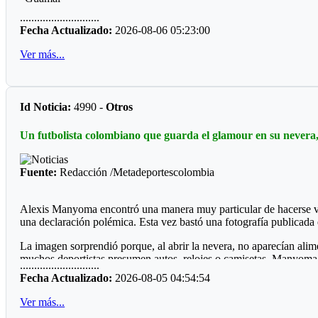
............................
El pasado fin de semana se cumplió en el polideportivo del munici
Fecha Actualizado:
2026-08-06 05:23:00
Miguel Medina.
Ver más...
Llamo la atención que el ring fue construido por la comunidad dep
*Mesetas *
Id Noticia:
4990 -
Otros
Sin apoyo oficial, el profesor Jesús Emilio Moreno Córdoba, prepa
municipios do de hay boxeo.
Un futbolista colombiano que guarda el glamour en su nevera,
Por qué será, que las entidades deporte, ya sean del orden departam
Fuente:
Redacción /Metadeportescolombia
Alexis Manyoma encontró una manera muy particular de hacerse vira
una declaración polémica. Esta vez bastó una fotografía publicada 
La imagen sorprendió porque, al abrir la nevera, no aparecían ali
muchos deportistas presumen autos, relojes o camisetas, Manyoma 
............................
Fecha Actualizado:
2026-08-05 04:54:54
*Reacciones*
Ver más...
Como era de esperarse, las redes sociales reaccionaron de inmedia