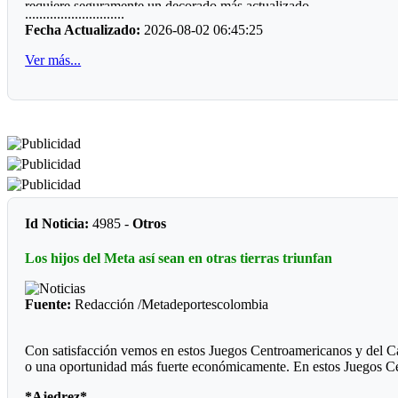
requiere seguramente un decorado más actualizado.
............................
Fecha Actualizado:
2026-08-02 06:45:25
*Los clasificados*
Ver más...
Futbol
Prejuvenil masculino: Colegio Cofrem (Guamal)
Juvenil masculino: José María Córdoba (Guamal)
Futbol de Salón
Juvenil femenino: Juan Rozo (Acacias)
Juvenil masculino: Pablo E. Riveros (Acacias)
Id Noticia:
4985 -
Otros
Futbol Sala
Los hijos del Meta así sean en otras tierras triunfan
Prejuvenil masculino: Colegio Cofrem (Acacias)
Fuente:
Redacción /Metadeportescolombia
Juvenil masculino: Colegio Cofrem (Acacias)
Juvenil femenino: Manuela Beltrán (San Martín)
Con satisfacción vemos en estos Juegos Centroamericanos y del Cari
o una oportunidad más fuerte económicamente. En estos Juegos C
Voleibol
*Ajedrez*