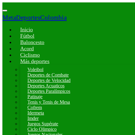
MetaDeportesColombia
Inicio
Fútbol
Baloncesto
Acord
Ciclismo
Más deportes
Voleibol
Deportes de Combate
Deportes de Velocidad
Deportes Acuaticos
Deportes Paralímpicos
Patinaje
Tenis y Tenis de Mesa
Cofrem
Idermeta
Imder
Juegos Supérate
Ciclo Olimpico
Juegos Nacionales