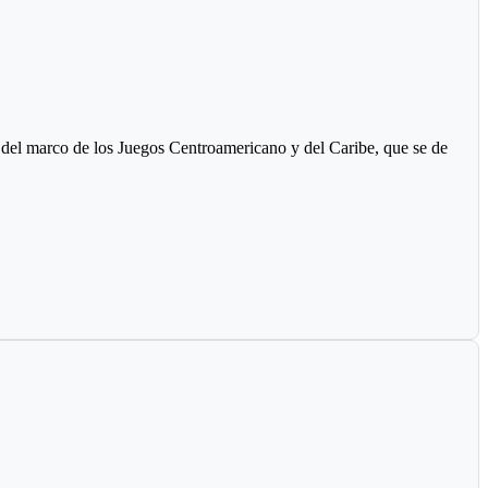
irán en baloncesto, futbol, futbol de salón, futbol sala, en ambas
del marco de los Juegos Centroamericano y del Caribe, que se de
lam (es tapete o colchoneta donde se hace los combates).