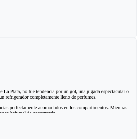
e a José Fernando Peña Rabelo y coordinada por el entrenador local
ince combates y una buena asistencia de público.
de departamental, ya que hace presencia la gran mayoría
 recursos del Estado bien invertidos.
 La Plata, no fue tendencia por un gol, una jugada espectacular o
: un refrigerador completamente lleno de perfumes.
agancias perfectamente acomodados en los compartimentos. Mientras
oco habitual de conservarla.
ros bromearon preguntando si ese día almorzaría un perfume de la