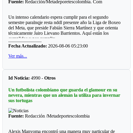
Fuente:
Redacción/Metadeporetescolombia. Com
Un intenso calendario espera cumplir para el segundo
semestre paralnqje resta nddl presenre año la Liga de Boxeo
del Meta, que preside Fabián Sierra Martínez y que orienta
técnicamente Jairo Lievano Barrientos. Aquí están los
cumplidos y por cumplir:
............................
Fecha Actualizado:
2026-08-06 05:23:00
"Guamal *
Ver más...
El pasado fin de semana se cumplió en el polideportivo del
municipio de Guamaluna interesante velada qué fue
patrocinada por el alcalde a José Fernando Peña Rabelo y
coordinada por el entrenador local Miguel Medina.
Id Noticia:
4990 -
Otros
Llamo la atención que el ring fue construido por la
Un futbolista colombiano que guarda el glamour en su
comunidad deportiva, hubo dos pantallas LED, sonido
nevera, mientras que un alemán la utiliza para invernar
profesional, juego de luces, quince combates y una buena
sus tortugas
asistencia de público.
*Mesetas *
Fuente:
Redacción /Metadeportescolombia
Sin apoyo oficial, el profesor Jesús Emilio Moreno Córdoba,
prepara la sexta edición del Torneo qué se ha convertido en
Alexis Manyoma encontró una manera muy particular de
un campeonato de departamental, ya que hace presencia la