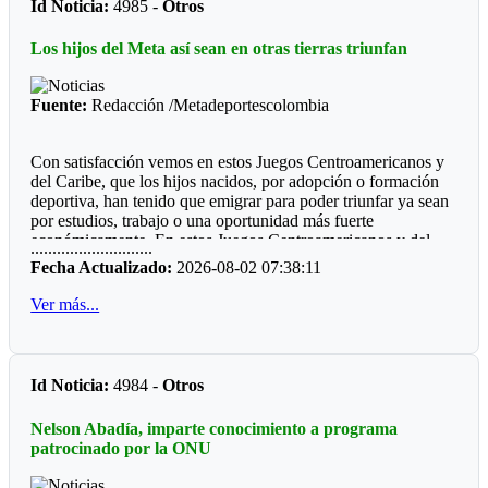
Id Noticia:
4985 -
Otros
Futbol de Salón
Los hijos del Meta así sean en otras tierras triunfan
Juvenil femenino: Juan Rozo (Acacias)
Juvenil masculino: Pablo E. Riveros (Acacias)
Fuente:
Redacción /Metadeportescolombia
Futbol Sala
Con satisfacción vemos en estos Juegos Centroamericanos y
Prejuvenil masculino: Colegio Cofrem (Acacias)
del Caribe, que los hijos nacidos, por adopción o formación
deportiva, han tenido que emigrar para poder triunfar ya sean
Juvenil masculino: Colegio Cofrem (Acacias)
por estudios, trabajo o una oportunidad más fuerte
económicamente. En estos Juegos Centroamericanos y del
Juvenil femenino: Manuela Beltrán (San Martín)
............................
Caribe de Santo Domingo, lo estamos viendo:
Fecha Actualizado:
2026-08-02 07:38:11
Voleibol
*Ajedrez*
Ver más...
Prejuvenil femenino: José María Córdoba (Guamal)
Durante diez años la barranquillera Valentina Argote Heredia,
defiendo los colores de la Liga de Ajedrez del Meta, fue
Prejuvenil masculino: Sto Domingo Savio (Acacias)
formando por el instructor nacional Carlos Guillermo Rey,
Id Noticia:
4984 -
Otros
también recibió los consejos de Javier Marroquín ,hoy está en
Juvenil femenino: Campestre Domisiano (Guamal)
la cúspide y se encuentra radica en Cali, vistiendo la camiseta
Nelson Abadía, imparte conocimiento a programa
Juvenil masculino: Sto Domingo Savio (Acacias)
del Valle del Cauca. Ganó oro y plata en la capital
patrocinado por la ONU
dominicana.
*Las preocupaciones*