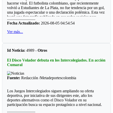
hacerse viral. El futbolista colombiano, que recientemente
gran mayoría municipios do de hay boxeo.
volvió a Estudiantes de La Plata, no fue tendencia por un gol,
Por qué será, que las entidades deporte, ya sean del orden
una jugada espectacular o una declaración polémica. Esta vez
departamental o municipal le hacen "el feo" a eventos, que
bastó una fotografía publicada en sus redes sociales para
............................
valen la pena ver los recursos del Estado bien invertidos.
despertar la curiosidad de miles de personas: un refrigerador
Fecha Actualizado:
2026-08-05 04:54:54
completamente lleno de perfumes.
Ver más...
La imagen sorprendió porque, al abrir la nevera, no aparecían
alimentos ni bebidas. En su lugar había más de 50 frascos de
distintas fragancias perfectamente acomodados en los
compartimentos. Mientras muchos deportistas presumen
Id Noticia:
4989 -
Otros
autos, relojes o camisetas, Manyoma llamó la atención
mostrando una colección muy diferente y una forma poco
El Disco Volador debuta en los Intercolegiados. En acción
habitual de conservarla.
Cumaral
*Reacciones*
Fuente:
Redacción /Metadeportescolombia
Como era de esperarse, las redes sociales reaccionaron de
inmediato. “Amigo, tu heladera vale más que mi casa”,
escribió un usuario. Otros bromearon preguntando si ese día
Los Juegos Intercolegiados siguen ampliando su oferta
almorzaría un perfume de la marca Lattafa, mientras algunos
deportiva, por iniciativa de sus dirigentes este, año los
recordaron la famosa frase de Teófilo Gutiérrez: “Perfume
deportes alternativos como el Disco Volador en su
europeo, papi”. En pocas horas, la publicación acumuló miles
participación busca su espacio protagónico a nivel nacional.
de reacciones.
............................