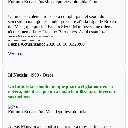
Fuente:
Redacción/Metadeporetescolombia. Com
Un intenso calendario espera cumplir para el segundo
semestre paralnqje resta nddl presenre año la Liga de Boxeo
del Meta, que preside Fabián Sierra Martínez y que orienta
técnicamente Jairo Lievano Barrientos. Aquí están los
cumplidos y por cumplir:
............................
Fecha Actualizado:
2026-08-06 05:23:00
"Guamal *
Ver más...
El pasado fin de semana se cumplió en el polideportivo del
municipio de Guamaluna interesante velada qué fue
patrocinada por el alcalde a José Fernando Peña Rabelo y
coordinada por el entrenador local Miguel Medina.
Id Noticia:
4990 -
Otros
Llamo la atención que el ring fue construido por la
Un futbolista colombiano que guarda el glamour en su
comunidad deportiva, hubo dos pantallas LED, sonido
nevera, mientras que un alemán la utiliza para invernar
profesional, juego de luces, quince combates y una buena
sus tortugas
asistencia de público.
*Mesetas *
Fuente:
Redacción /Metadeportescolombia
Sin apoyo oficial, el profesor Jesús Emilio Moreno Córdoba,
prepara la sexta edición del Torneo qué se ha convertido en
Alexis Manyoma encontró una manera muy particular de
un campeonato de departamental, ya que hace presencia la