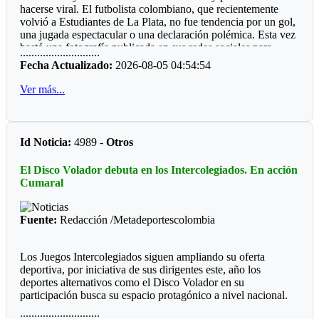
hacerse viral. El futbolista colombiano, que recientemente
gran mayoría municipios do de hay boxeo.
volvió a Estudiantes de La Plata, no fue tendencia por un gol,
Por qué será, que las entidades deporte, ya sean del orden
una jugada espectacular o una declaración polémica. Esta vez
departamental o municipal le hacen "el feo" a eventos, que
bastó una fotografía publicada en sus redes sociales para
............................
valen la pena ver los recursos del Estado bien invertidos.
despertar la curiosidad de miles de personas: un refrigerador
Fecha Actualizado:
2026-08-05 04:54:54
completamente lleno de perfumes.
Ver más...
La imagen sorprendió porque, al abrir la nevera, no aparecían
alimentos ni bebidas. En su lugar había más de 50 frascos de
distintas fragancias perfectamente acomodados en los
compartimentos. Mientras muchos deportistas presumen
Id Noticia:
4989 -
Otros
autos, relojes o camisetas, Manyoma llamó la atención
mostrando una colección muy diferente y una forma poco
El Disco Volador debuta en los Intercolegiados. En acción
habitual de conservarla.
Cumaral
*Reacciones*
Fuente:
Redacción /Metadeportescolombia
Como era de esperarse, las redes sociales reaccionaron de
inmediato. “Amigo, tu heladera vale más que mi casa”,
escribió un usuario. Otros bromearon preguntando si ese día
Los Juegos Intercolegiados siguen ampliando su oferta
almorzaría un perfume de la marca Lattafa, mientras algunos
deportiva, por iniciativa de sus dirigentes este, año los
recordaron la famosa frase de Teófilo Gutiérrez: “Perfume
deportes alternativos como el Disco Volador en su
europeo, papi”. En pocas horas, la publicación acumuló miles
participación busca su espacio protagónico a nivel nacional.
de reacciones.
............................