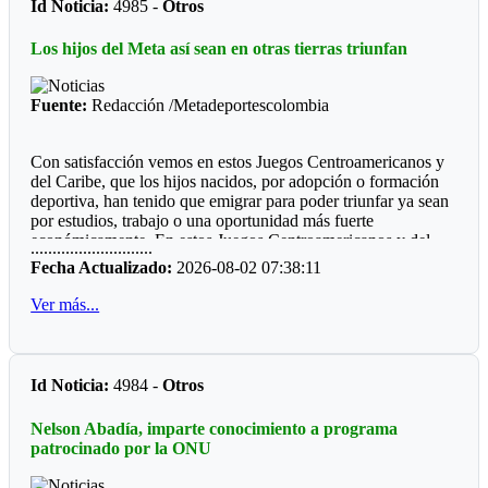
Id Noticia:
4985 -
Otros
Futbol de Salón
Los hijos del Meta así sean en otras tierras triunfan
Juvenil femenino: Juan Rozo (Acacias)
Juvenil masculino: Pablo E. Riveros (Acacias)
Fuente:
Redacción /Metadeportescolombia
Futbol Sala
Con satisfacción vemos en estos Juegos Centroamericanos y
Prejuvenil masculino: Colegio Cofrem (Acacias)
del Caribe, que los hijos nacidos, por adopción o formación
deportiva, han tenido que emigrar para poder triunfar ya sean
Juvenil masculino: Colegio Cofrem (Acacias)
por estudios, trabajo o una oportunidad más fuerte
económicamente. En estos Juegos Centroamericanos y del
Juvenil femenino: Manuela Beltrán (San Martín)
............................
Caribe de Santo Domingo, lo estamos viendo:
Fecha Actualizado:
2026-08-02 07:38:11
Voleibol
*Ajedrez*
Ver más...
Prejuvenil femenino: José María Córdoba (Guamal)
Durante diez años la barranquillera Valentina Argote Heredia,
defiendo los colores de la Liga de Ajedrez del Meta, fue
Prejuvenil masculino: Sto Domingo Savio (Acacias)
formando por el instructor nacional Carlos Guillermo Rey,
Id Noticia:
4984 -
Otros
también recibió los consejos de Javier Marroquín ,hoy está en
Juvenil femenino: Campestre Domisiano (Guamal)
la cúspide y se encuentra radica en Cali, vistiendo la camiseta
Nelson Abadía, imparte conocimiento a programa
Juvenil masculino: Sto Domingo Savio (Acacias)
del Valle del Cauca. Ganó oro y plata en la capital
patrocinado por la ONU
dominicana.
*Las preocupaciones*