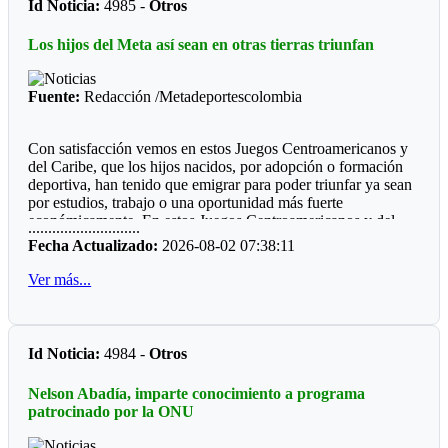
Id Noticia:
4985 -
Otros
Futbol de Salón
Los hijos del Meta así sean en otras tierras triunfan
Juvenil femenino: Juan Rozo (Acacias)
Juvenil masculino: Pablo E. Riveros (Acacias)
Fuente:
Redacción /Metadeportescolombia
Futbol Sala
Con satisfacción vemos en estos Juegos Centroamericanos y
Prejuvenil masculino: Colegio Cofrem (Acacias)
del Caribe, que los hijos nacidos, por adopción o formación
deportiva, han tenido que emigrar para poder triunfar ya sean
Juvenil masculino: Colegio Cofrem (Acacias)
por estudios, trabajo o una oportunidad más fuerte
económicamente. En estos Juegos Centroamericanos y del
Juvenil femenino: Manuela Beltrán (San Martín)
............................
Caribe de Santo Domingo, lo estamos viendo:
Fecha Actualizado:
2026-08-02 07:38:11
Voleibol
*Ajedrez*
Ver más...
Prejuvenil femenino: José María Córdoba (Guamal)
Durante diez años la barranquillera Valentina Argote Heredia,
defiendo los colores de la Liga de Ajedrez del Meta, fue
Prejuvenil masculino: Sto Domingo Savio (Acacias)
formando por el instructor nacional Carlos Guillermo Rey,
Id Noticia:
4984 -
Otros
también recibió los consejos de Javier Marroquín ,hoy está en
Juvenil femenino: Campestre Domisiano (Guamal)
la cúspide y se encuentra radica en Cali, vistiendo la camiseta
Nelson Abadía, imparte conocimiento a programa
Juvenil masculino: Sto Domingo Savio (Acacias)
del Valle del Cauca. Ganó oro y plata en la capital
patrocinado por la ONU
dominicana.
*Las preocupaciones*