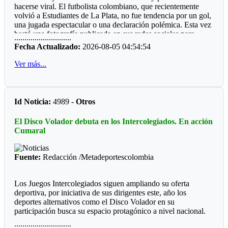
hacerse viral. El futbolista colombiano, que recientemente
gran mayoría municipios do de hay boxeo.
volvió a Estudiantes de La Plata, no fue tendencia por un gol,
Por qué será, que las entidades deporte, ya sean del orden
una jugada espectacular o una declaración polémica. Esta vez
departamental o municipal le hacen "el feo" a eventos, que
bastó una fotografía publicada en sus redes sociales para
............................
valen la pena ver los recursos del Estado bien invertidos.
despertar la curiosidad de miles de personas: un refrigerador
Fecha Actualizado:
2026-08-05 04:54:54
completamente lleno de perfumes.
Ver más...
La imagen sorprendió porque, al abrir la nevera, no aparecían
alimentos ni bebidas. En su lugar había más de 50 frascos de
distintas fragancias perfectamente acomodados en los
compartimentos. Mientras muchos deportistas presumen
Id Noticia:
4989 -
Otros
autos, relojes o camisetas, Manyoma llamó la atención
mostrando una colección muy diferente y una forma poco
El Disco Volador debuta en los Intercolegiados. En acción
habitual de conservarla.
Cumaral
*Reacciones*
Fuente:
Redacción /Metadeportescolombia
Como era de esperarse, las redes sociales reaccionaron de
inmediato. “Amigo, tu heladera vale más que mi casa”,
escribió un usuario. Otros bromearon preguntando si ese día
Los Juegos Intercolegiados siguen ampliando su oferta
almorzaría un perfume de la marca Lattafa, mientras algunos
deportiva, por iniciativa de sus dirigentes este, año los
recordaron la famosa frase de Teófilo Gutiérrez: “Perfume
deportes alternativos como el Disco Volador en su
europeo, papi”. En pocas horas, la publicación acumuló miles
participación busca su espacio protagónico a nivel nacional.
de reacciones.
............................