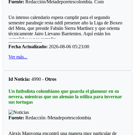
Fuente:
Redacción/Metadeporetescolombia. Com
Un intenso calendario espera cumplir para el segundo
semestre paralnqje resta nddl presenre año la Liga de Boxeo
del Meta, que preside Fabián Sierra Martínez y que orienta
técnicamente Jairo Lievano Barrientos. Aquí están los
cumplidos y por cumplir:
............................
Fecha Actualizado:
2026-08-06 05:23:00
"Guamal *
Ver más...
El pasado fin de semana se cumplió en el polideportivo del
municipio de Guamaluna interesante velada qué fue
patrocinada por el alcalde a José Fernando Peña Rabelo y
coordinada por el entrenador local Miguel Medina.
Id Noticia:
4990 -
Otros
Llamo la atención que el ring fue construido por la
Un futbolista colombiano que guarda el glamour en su
comunidad deportiva, hubo dos pantallas LED, sonido
nevera, mientras que un alemán la utiliza para invernar
profesional, juego de luces, quince combates y una buena
sus tortugas
asistencia de público.
*Mesetas *
Fuente:
Redacción /Metadeportescolombia
Sin apoyo oficial, el profesor Jesús Emilio Moreno Córdoba,
prepara la sexta edición del Torneo qué se ha convertido en
Alexis Manyoma encontró una manera muy particular de
un campeonato de departamental, ya que hace presencia la