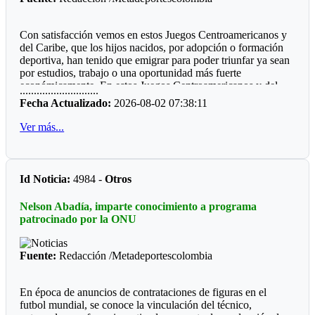
Futbol de Salón
Con satisfacción vemos en estos Juegos Centroamericanos y
Juvenil femenino: Juan Rozo (Acacias)
del Caribe, que los hijos nacidos, por adopción o formación
deportiva, han tenido que emigrar para poder triunfar ya sean
Juvenil masculino: Pablo E. Riveros (Acacias)
por estudios, trabajo o una oportunidad más fuerte
económicamente. En estos Juegos Centroamericanos y del
............................
Futbol Sala
Caribe de Santo Domingo, lo estamos viendo:
Fecha Actualizado:
2026-08-02 07:38:11
Prejuvenil masculino: Colegio Cofrem (Acacias)
*Ajedrez*
Ver más...
Juvenil masculino: Colegio Cofrem (Acacias)
Durante diez años la barranquillera Valentina Argote Heredia,
defiendo los colores de la Liga de Ajedrez del Meta, fue
Juvenil femenino: Manuela Beltrán (San Martín)
formando por el instructor nacional Carlos Guillermo Rey,
Id Noticia:
4984 -
Otros
también recibió los consejos de Javier Marroquín ,hoy está en
Voleibol
la cúspide y se encuentra radica en Cali, vistiendo la camiseta
Nelson Abadía, imparte conocimiento a programa
del Valle del Cauca. Ganó oro y plata en la capital
Prejuvenil femenino: José María Córdoba (Guamal)
patrocinado por la ONU
dominicana.
Prejuvenil masculino: Sto Domingo Savio (Acacias)
*Voleibol*
Fuente:
Redacción /Metadeportescolombia
Juvenil femenino: Campestre Domisiano (Guamal)
Juan Felipe Castañeda, estuvo el año pasado un Campeonato
Mundial de Voleibol piso, cuando paso por Unillanos su
Juvenil masculino: Sto Domingo Savio (Acacias)
En época de anuncios de contrataciones de figuras en el
instructor Gabriel Lamprea. Hoy esta con la Liga de Bogotà y
futbol mundial, se conoce la vinculación del técnico,
figura en la nómina de la Selección Colombia que por primera
*Las preocupaciones*