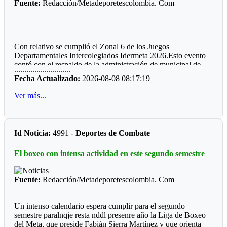
Fuente:
Redacción/Metadeporetescolombia. Com
Con relativo se cumplió el Zonal 6 de los Juegos
Departamentales Intercolegiados Idermeta 2026.Esto evento
contó con el respaldo de la administración de municipal de
............................
Cumaral.
Fecha Actualizado:
2026-08-08 08:17:19
*
Cumare
1*
Ver más...
Esta localidad debe su nombre al árbol llamado Cumare,
donde las mujeres son bonitas y los hombres son caballeros,
como dice una canción muy llanera.
Id Noticia:
4991 -
Deportes de Combate
*
Cumare
2*
El boxeo con intensa actividad en este segundo semestre
Aquí se realiza el Mundial de La Vaqueria la Mujer Llanera,
Precisamente cuentan con unas de las mejores manga de
coleo en el honor a Hernan Braidy.
Fuente:
Redacción/Metadeporetescolombia. Com
*
Cumare
3*
Un intenso calendario espera cumplir para el segundo
Deportistas reconocidos por la comunidad :Enrique Braidy
semestre paralnqje resta nddl presenre año la Liga de Boxeo
Requiniva, Henry Walter Palma y ahora Leydy Cardozo,
del Meta, que preside Fabián Sierra Martínez y que orienta