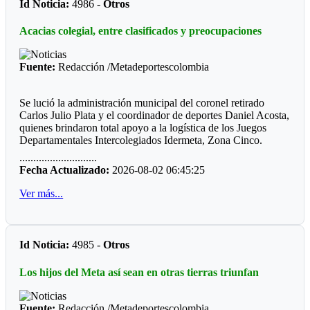
Id Noticia:
4986 -
Otros
deporte del turmequé. Estos nombres cuentan con el respaldo
de tres clubes.
Acacias colegial, entre clasificados y preocupaciones
El que no tiene respaldo, de elegirse este nuevo órgano de
administración, es José Vicente Reyes “El Zurdo”, quien
Fuente:
Redacción /Metadeportescolombia
actualmente es el administrador del Jardín de Tejo de la Villa
Olímpica. Ha sido el deportista con más galardones en los
Juegos Nacionales. Le van a pasar cuenta de cobro.
Se lució la administración municipal del coronel retirado
Carlos Julio Plata y el coordinador de deportes Daniel Acosta,
quienes brindaron total apoyo a la logística de los Juegos
Departamentales Intercolegiados Idermeta, Zona Cinco.
............................
El equipo administrativo y operativo estuvo atento a cada
Fecha Actualizado:
2026-08-02 06:45:25
detalle para que la programación se cumpliera al pie de la
letra. Desde ya la Alcaldía de Acacias anuncia la adecuación
Ver más...
de los escenarios que requiere seguramente un decorado más
actualizado.
*Los clasificados*
Id Noticia:
4985 -
Otros
Futbol
Los hijos del Meta así sean en otras tierras triunfan
Prejuvenil masculino: Colegio Cofrem (Guamal)
Juvenil masculino: José María Córdoba (Guamal)
Fuente:
Redacción /Metadeportescolombia