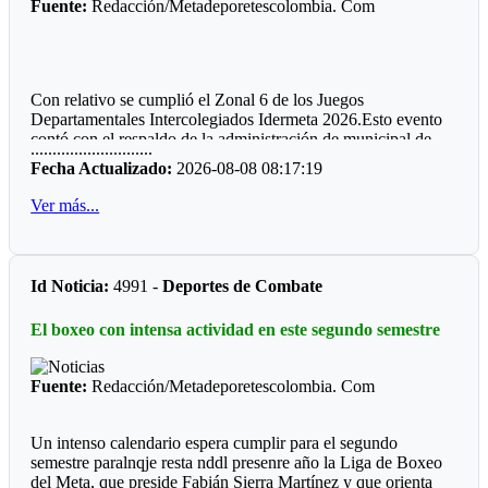
Fuente:
Redacción/Metadeporetescolombia. Com
Con relativo se cumplió el Zonal 6 de los Juegos
Departamentales Intercolegiados Idermeta 2026.Esto evento
contó con el respaldo de la administración de municipal de
............................
Cumaral.
Fecha Actualizado:
2026-08-08 08:17:19
*
Cumare
1*
Ver más...
Esta localidad debe su nombre al árbol llamado Cumare,
donde las mujeres son bonitas y los hombres son caballeros,
como dice una canción muy llanera.
Id Noticia:
4991 -
Deportes de Combate
*
Cumare
2*
El boxeo con intensa actividad en este segundo semestre
Aquí se realiza el Mundial de La Vaqueria la Mujer Llanera,
Precisamente cuentan con unas de las mejores manga de
coleo en el honor a Hernan Braidy.
Fuente:
Redacción/Metadeporetescolombia. Com
*
Cumare
3*
Un intenso calendario espera cumplir para el segundo
Deportistas reconocidos por la comunidad :Enrique Braidy
semestre paralnqje resta nddl presenre año la Liga de Boxeo
Requiniva, Henry Walter Palma y ahora Leydy Cardozo,
del Meta, que preside Fabián Sierra Martínez y que orienta