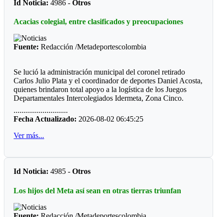
Id Noticia:
4986 -
Otros
deporte del turmequé. Estos nombres cuentan con el respaldo
de tres clubes.
Acacias colegial, entre clasificados y preocupaciones
El que no tiene respaldo, de elegirse este nuevo órgano de
administración, es José Vicente Reyes “El Zurdo”, quien
Fuente:
Redacción /Metadeportescolombia
actualmente es el administrador del Jardín de Tejo de la Villa
Olímpica. Ha sido el deportista con más galardones en los
Juegos Nacionales. Le van a pasar cuenta de cobro.
Se lució la administración municipal del coronel retirado
Carlos Julio Plata y el coordinador de deportes Daniel Acosta,
quienes brindaron total apoyo a la logística de los Juegos
Departamentales Intercolegiados Idermeta, Zona Cinco.
............................
El equipo administrativo y operativo estuvo atento a cada
Fecha Actualizado:
2026-08-02 06:45:25
detalle para que la programación se cumpliera al pie de la
letra. Desde ya la Alcaldía de Acacias anuncia la adecuación
Ver más...
de los escenarios que requiere seguramente un decorado más
actualizado.
*Los clasificados*
Id Noticia:
4985 -
Otros
Futbol
Los hijos del Meta así sean en otras tierras triunfan
Prejuvenil masculino: Colegio Cofrem (Guamal)
Juvenil masculino: José María Córdoba (Guamal)
Fuente:
Redacción /Metadeportescolombia