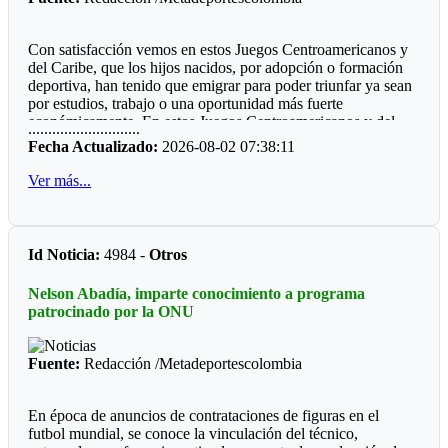
Futbol de Salón
Con satisfacción vemos en estos Juegos Centroamericanos y
Juvenil femenino: Juan Rozo (Acacias)
del Caribe, que los hijos nacidos, por adopción o formación
deportiva, han tenido que emigrar para poder triunfar ya sean
Juvenil masculino: Pablo E. Riveros (Acacias)
por estudios, trabajo o una oportunidad más fuerte
económicamente. En estos Juegos Centroamericanos y del
............................
Futbol Sala
Caribe de Santo Domingo, lo estamos viendo:
Fecha Actualizado:
2026-08-02 07:38:11
Prejuvenil masculino: Colegio Cofrem (Acacias)
*Ajedrez*
Ver más...
Juvenil masculino: Colegio Cofrem (Acacias)
Durante diez años la barranquillera Valentina Argote Heredia,
defiendo los colores de la Liga de Ajedrez del Meta, fue
Juvenil femenino: Manuela Beltrán (San Martín)
formando por el instructor nacional Carlos Guillermo Rey,
Id Noticia:
4984 -
Otros
también recibió los consejos de Javier Marroquín ,hoy está en
Voleibol
la cúspide y se encuentra radica en Cali, vistiendo la camiseta
Nelson Abadía, imparte conocimiento a programa
del Valle del Cauca. Ganó oro y plata en la capital
Prejuvenil femenino: José María Córdoba (Guamal)
patrocinado por la ONU
dominicana.
Prejuvenil masculino: Sto Domingo Savio (Acacias)
*Voleibol*
Fuente:
Redacción /Metadeportescolombia
Juvenil femenino: Campestre Domisiano (Guamal)
Juan Felipe Castañeda, estuvo el año pasado un Campeonato
Mundial de Voleibol piso, cuando paso por Unillanos su
Juvenil masculino: Sto Domingo Savio (Acacias)
En época de anuncios de contrataciones de figuras en el
instructor Gabriel Lamprea. Hoy esta con la Liga de Bogotà y
futbol mundial, se conoce la vinculación del técnico,
figura en la nómina de la Selección Colombia que por primera
*Las preocupaciones*