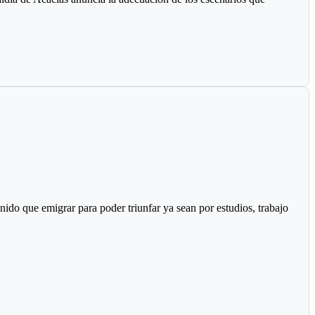
ido que emigrar para poder triunfar ya sean por estudios, trabajo
structor nacional Carlos Guillermo Rey, también recibió los
lata en la capital dominicana.