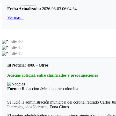
............................
En consecuencia desde ya anuncia que esta semana podría a ver el
Fecha Actualizado:
2026-08-03 06:04:34
En la junta directiva, se anuncia la incorporación de Ómar Cárdena
Ver más...
El que no tiene respaldo, de elegirse este nuevo órgano de adminis
deportista con más galardones en los Juegos Nacionales. Le van a 
Id Noticia:
4986 -
Otros
Acacias colegial, entre clasificados y preocupaciones
Fuente:
Redacción /Metadeportescolombia
Se lució la administración municipal del coronel retirado Carlos Ju
Intercolegiados Idermeta, Zona Cinco.
El equipo administrativo y operativo estuvo atento a cada detalle p