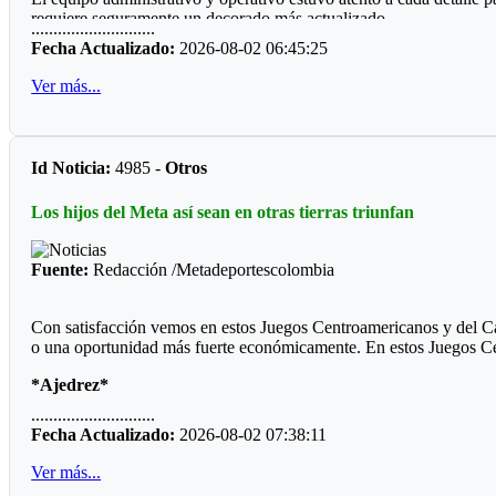
requiere seguramente un decorado más actualizado.
............................
Fecha Actualizado:
2026-08-02 06:45:25
*Los clasificados*
Ver más...
Futbol
Prejuvenil masculino: Colegio Cofrem (Guamal)
Id Noticia:
4985 -
Otros
Juvenil masculino: José María Córdoba (Guamal)
Futbol de Salón
Los hijos del Meta así sean en otras tierras triunfan
Juvenil femenino: Juan Rozo (Acacias)
Fuente:
Redacción /Metadeportescolombia
Juvenil masculino: Pablo E. Riveros (Acacias)
Futbol Sala
Con satisfacción vemos en estos Juegos Centroamericanos y del Cari
o una oportunidad más fuerte económicamente. En estos Juegos C
Prejuvenil masculino: Colegio Cofrem (Acacias)
*Ajedrez*
Juvenil masculino: Colegio Cofrem (Acacias)
............................
Durante diez años la barranquillera Valentina Argote Heredia, defi
Juvenil femenino: Manuela Beltrán (San Martín)
Fecha Actualizado:
2026-08-02 07:38:11
consejos de Javier Marroquín ,hoy está en la cúspide y se encuentra
Voleibol
Ver más...
*Voleibol*