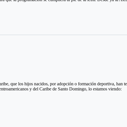
be, que los hijos nacidos, por adopción o formación deportiva, han ten
entroamericanos y del Caribe de Santo Domingo, lo estamos viendo:
endo los colores de la Liga de Ajedrez del Meta, fue formando por el in
 radica en Cali, vistiendo la camiseta del Valle del Cauca. Ganó oro y p