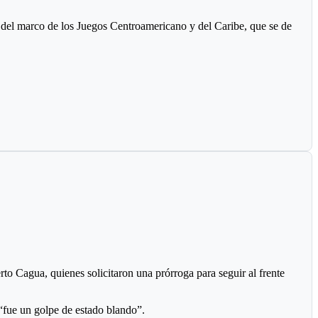
del marco de los Juegos Centroamericano y del Caribe, que se de
lam (es tapete o colchoneta donde se hace los combates).
o Cagua, quienes solicitaron una prórroga para seguir al frente
 “fue un golpe de estado blando”.