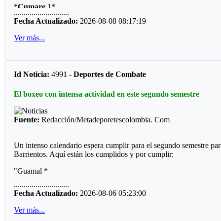
*
Cumare
1*
............................
Fecha Actualizado:
2026-08-08 08:17:19
Esta localidad debe su nombre al árbol llamado Cumare, donde las
Ver más...
*
Cumare
2*
Aquí se realiza el Mundial de La Vaqueria la Mujer Llanera, Prec
*
Cumare
3*
Id Noticia:
4991 -
Deportes de Combate
Deportistas reconocidos por la comunidad :Enrique Braidy Requin
El boxeo con intensa actividad en este segundo semestre
*
Cumare
4*
Fuente:
Redacción/Metadeporetescolombia. Com
Cumaral reconocida por sus asaderos de carne a la llanera, tiene e
*
Cumare
5*
Un intenso calendario espera cumplir para el segundo semestre par
Barrientos. Aquí están los cumplidos y por cumplir:
El parque es atendido por un grupo de mujeres voluntarias, nos dij
"Guamal *
1.En defensa del agua
............................
El pasado fin de semana se cumplió en el polideportivo del munici
2.Revocatoria de un Alcalde
Fecha Actualizado:
2026-08-06 05:23:00
Miguel Medina.
3.En oportunidades a las mujeres.
Ver más...
Llamo la atención que el ring fue construido por la comunidad dep