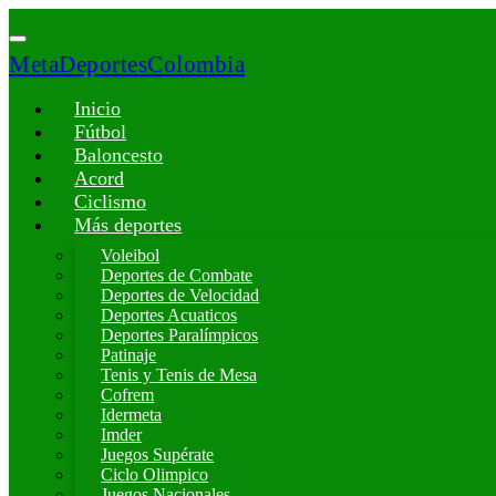
MetaDeportesColombia
Inicio
Fútbol
Baloncesto
Acord
Ciclismo
Más deportes
Voleibol
Deportes de Combate
Deportes de Velocidad
Deportes Acuaticos
Deportes Paralímpicos
Patinaje
Tenis y Tenis de Mesa
Cofrem
Idermeta
Imder
Juegos Supérate
Ciclo Olimpico
Juegos Nacionales