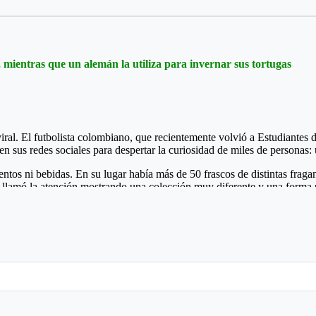
ra la sexta edición del Torneo qué se ha convertido en un campeonato 
 mientras que un alemán la utiliza para invernar sus tortugas
ental o municipal le hacen "el feo" a eventos, que valen la pena ver los
l. El futbolista colombiano, que recientemente volvió a Estudiantes de
en sus redes sociales para despertar la curiosidad de miles de personas
mentos ni bebidas. En su lugar había más de 50 frascos de distintas fr
llamó la atención mostrando una colección muy diferente y una forma p
to. “Amigo, tu heladera vale más que mi casa”, escribió un usuario. Ot
filo Gutiérrez: “Perfume europeo, papi”. En pocas horas, la publicació
ancias. Aunque muchas personas creen que el frío ayuda a conservar mejo
temperaturas pueden alterar los aceites esenciales y afectar la intensid