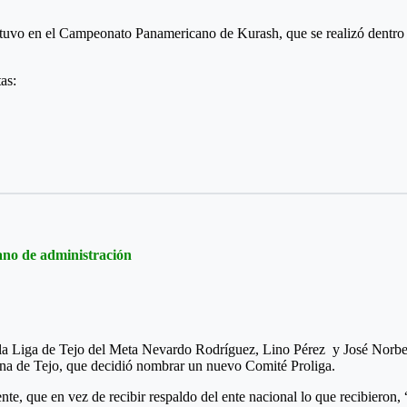
tuvo en el Campeonato Panamericano de Kurash, que se realizó dentro 
as:
gilam
 equipos que fueron subcampeones en la modalidad playa y bronce en gi
gano de administración
 la Liga de Tejo del Meta Nevardo Rodríguez, Lino Pérez y José Norbert
iana de Tejo, que decidió nombrar un nuevo Comité Proliga.
nte, que en vez de recibir respaldo del ente nacional lo que recibieron,