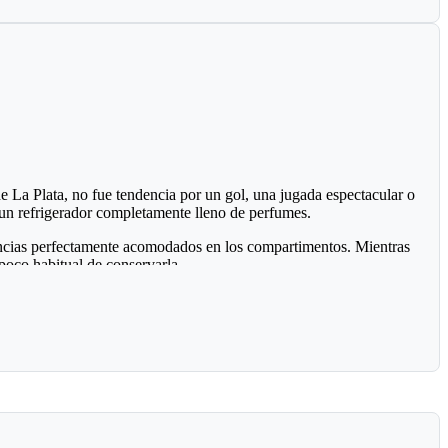
de departamental, ya que hace presencia la gran mayoría
 recursos del Estado bien invertidos.
 La Plata, no fue tendencia por un gol, una jugada espectacular o
: un refrigerador completamente lleno de perfumes.
agancias perfectamente acomodados en los compartimentos. Mientras
oco habitual de conservarla.
ros bromearon preguntando si ese día almorzaría un perfume de la
n acumuló miles de reacciones.
r los perfumes, especialistas en perfumería sostienen lo contrario.
ad del aroma con el paso del tiempo.