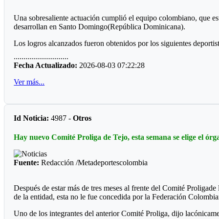
Una sobresaliente actuación cumplió el equipo colombiano, que es
desarrollan en Santo Domingo(República Dominicana).
Los logros alcanzados fueron obtenidos por los siguientes deportist
............................
Anyi León, 48 kilos, categoría senior modalidad gilam
Fecha Actualizado:
2026-08-03 07:22:28
Daniel Gutiérrez, 73 kilos, medallas de oro en kurash playa
Ver más...
Daniel Gutiérrez, 73, kilos, medalla de plata modalidad gilam
Carlos Julio López, presea de bronce categoría máster – 90 kilos, 
Id Noticia:
4987 -
Otros
En el trabajo de entrenadora estuvo Laura Moya,quien orientó los
Hay nuevo Comité Proliga de Tejo, esta semana se elige el ór
Fuente:
Redacción /Metadeportescolombia
Después de estar más de tres meses al frente del Comité Proligade
de la entidad, esta no le fue concedida por la Federación Colomb
Uno de los integrantes del anterior Comité Proliga, dijo lacónicame