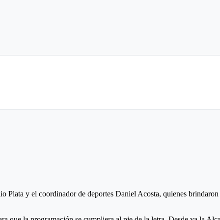
ección del nuevo órgano de administración, estaría regresando Héctor 
s, quien podría ser el nuevo representante legal el deporte del turmequé
tración, es José Vicente Reyes “El Zurdo”, quien actualmente es el admin
pasar cuenta de cobro.
lio Plata y el coordinador de deportes Daniel Acosta, quienes brindaron
ara que la programación se cumpliera al pie de la letra. Desde ya la Al