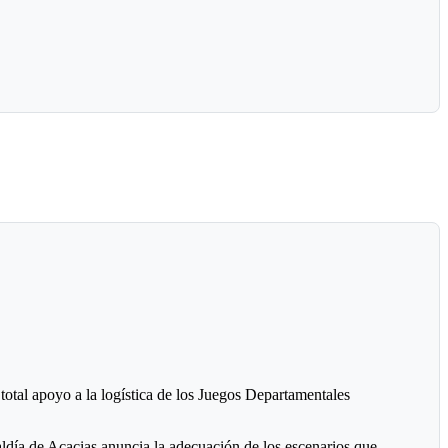
Roncancio, quien ya fue presidente de organismo deportivo.
. Estos nombres cuentan con el respaldo de tres clubes.
istrador del Jardín de Tejo de la Villa Olímpica. Ha sido el
 total apoyo a la logística de los Juegos Departamentales
caldía de Acacias anuncia la adecuación de los escenarios que