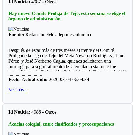
En el trabajo de entrenadora estuvo Laura Moya,quien orientó
Id Noticia:
4987 -
Otros
garaje donde tienen sus jaulas, puedo regular el tiempo que
los equipos que fueron subcampeones en la modalidad playa
pasan allí. El refrigerador está controlado por un termostato,
y bronce en gilam (es tapete o colchoneta donde se hace los
Hay nuevo Comité Proliga de Tejo, esta semana se elige el
lo que me permite crear un ambiente artificial para las tortugas
combates).
órgano de administración
en el que pueden invernar fácilmente”, confiesa Kleindienst.
Fuentes: Diario Marca/España-Diario El Comercio/Perú
Fuente:
Redacción /Metadeportescolombia
Después de estar más de tres meses al frente del Comité
Proligade la Liga de Tejo del Meta Nevardo Rodríguez, Lino
Pérez y José Norberto Cagua, quienes solicitaron una
prórroga para seguir al frente de la entidad, esta no le fue
concedida por la Federación Colombiana de Tejo, que decidió
............................
nombrar un nuevo Comité Proliga.
Fecha Actualizado:
2026-08-03 06:04:34
Uno de los integrantes del anterior Comité Proliga, dijo
Ver más...
lacónicamente, que en vez de recibir respaldo del ente
nacional lo que recibieron, “fue un golpe de estado blando”.
En consecuencia desde ya anuncia que esta semana podría a
Id Noticia:
4986 -
Otros
ver elección del nuevo órgano de administración, estaría
regresando Héctor Roncancio, quien ya fue presidente de
Acacias colegial, entre clasificados y preocupaciones
organismo deportivo.