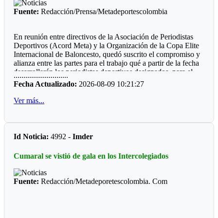
Fuente:
Redacción/Prensa/Metadeportescolombia
En reunión entre directivos de la Asociación de Periodistas
Deportivos (Acord Meta) y la Organización de la Copa Elite
Internacional de Baloncesto, quedó suscrito el compromiso y
alianza entre las partes para el trabajo qué a partir de la fecha
desarrollarán los periodistas deportivos designados, para el
............................
cubrimiento de este certamen que estará aglutinado a una gran
Fecha Actualizado:
2026-08-09 10:21:27
cantidad de equipos de nueve países.
Ver más...
El evento que tendrá la presencia de escuadras de las
diferentes categorías y ambas ramas, qué permitirá un
verdadero turismo deportivo durante los primeros días del mes
octubre, donde se espera utilizar los mejores escenarios con
Id Noticia:
4992 -
Imder
cuenta Idermeta.
Cumaral se vistió de gala en los Intercolegiados
Así mismo el Imder Villavicencio, estará facilitando algunos
polideportivos recién remodelados, para que los visitantes
tengan la oportunidad utilizar estos escenarios ubicados en
Fuente:
Redacción/Metadeporetescolombia. Com
algunos sectores de nuestra capital.
El responsable del evento, Fredy Jàcome, agradeció el interés,
que mostraron varios comunicadores afiliados, que
precisamente esta semana la entidad cumple 53 años de