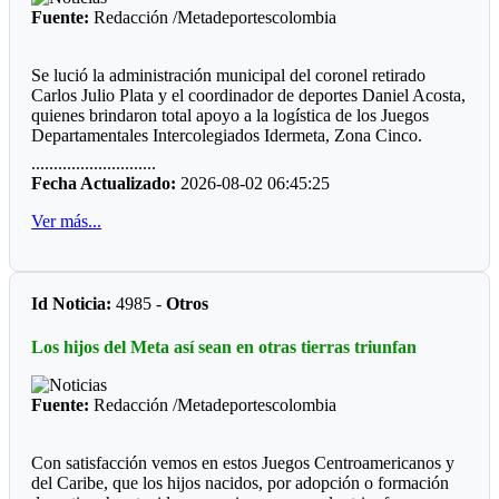
En la junta directiva, se anuncia la incorporación de Ómar
Fuente:
Redacción /Metadeportescolombia
Cárdenas, quien podría ser el nuevo representante legal el
deporte del turmequé. Estos nombres cuentan con el respaldo
de tres clubes.
Se lució la administración municipal del coronel retirado
Carlos Julio Plata y el coordinador de deportes Daniel Acosta,
El que no tiene respaldo, de elegirse este nuevo órgano de
quienes brindaron total apoyo a la logística de los Juegos
administración, es José Vicente Reyes “El Zurdo”, quien
Departamentales Intercolegiados Idermeta, Zona Cinco.
actualmente es el administrador del Jardín de Tejo de la Villa
Olímpica. Ha sido el deportista con más galardones en los
............................
El equipo administrativo y operativo estuvo atento a cada
Juegos Nacionales. Le van a pasar cuenta de cobro.
Fecha Actualizado:
2026-08-02 06:45:25
detalle para que la programación se cumpliera al pie de la
letra. Desde ya la Alcaldía de Acacias anuncia la adecuación
Ver más...
de los escenarios que requiere seguramente un decorado más
actualizado.
*Los clasificados*
Id Noticia:
4985 -
Otros
Futbol
Los hijos del Meta así sean en otras tierras triunfan
Prejuvenil masculino: Colegio Cofrem (Guamal)
Juvenil masculino: José María Córdoba (Guamal)
Fuente:
Redacción /Metadeportescolombia
Futbol de Salón
Con satisfacción vemos en estos Juegos Centroamericanos y
Juvenil femenino: Juan Rozo (Acacias)
del Caribe, que los hijos nacidos, por adopción o formación