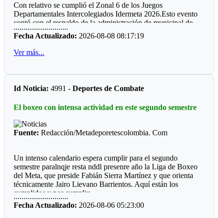
Con relativo se cumplió el Zonal 6 de los Juegos
existencia, y para ello la Junta Directiva está preparando una
Departamentales Intercolegiados Idermeta 2026.Esto evento
reunión para celebrar esa efeméride.
contó con el respaldo de la administración de municipal de
............................
Cumaral.
Esperamos que, en los próximos días esta empresa
Fecha Actualizado:
2026-08-08 08:17:19
basquetera, presente el balón oficial con que se jugará cada
*
Cumare
1*
uno partidos previstos dentro la programación oficial. Esta
Ver más...
pieza deportiva se encuentra en elaboración la republica de
Esta localidad debe su nombre al árbol llamado Cumare,
Tailandia.
donde las mujeres son bonitas y los hombres son caballeros,
como dice una canción muy llanera.
Id Noticia:
4991 -
Deportes de Combate
*
Cumare
2*
El boxeo con intensa actividad en este segundo semestre
Aquí se realiza el Mundial de La Vaqueria la Mujer Llanera,
Precisamente cuentan con unas de las mejores manga de
coleo en el honor a Hernan Braidy.
Fuente:
Redacción/Metadeporetescolombia. Com
*
Cumare
3*
Un intenso calendario espera cumplir para el segundo
Deportistas reconocidos por la comunidad :Enrique Braidy
semestre paralnqje resta nddl presenre año la Liga de Boxeo
Requiniva, Henry Walter Palma y ahora Leydy Cardozo,
del Meta, que preside Fabián Sierra Martínez y que orienta
ahora entrenadora de voleibol.
técnicamente Jairo Lievano Barrientos. Aquí están los
cumplidos y por cumplir:
............................
*
Cumare
4*
Fecha Actualizado:
2026-08-06 05:23:00
"Guamal *
Cumaral reconocida por sus asaderos de carne a la llanera,