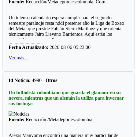
Fuente:
Redacción/Metadeporetescolombia. Com
Un intenso calendario espera cumplir para el segundo
semestre paralnqje resta nddl presenre año la Liga de Boxeo
del Meta, que preside Fabián Sierra Martínez y que orienta
técnicamente Jairo Lievano Barrientos. Aquí están los
cumplidos y por cumplir:
............................
Fecha Actualizado:
2026-08-06 05:23:00
"Guamal *
Ver más...
El pasado fin de semana se cumplió en el polideportivo del
municipio de Guamaluna interesante velada qué fue
patrocinada por el alcalde a José Fernando Peña Rabelo y
coordinada por el entrenador local Miguel Medina.
Id Noticia:
4990 -
Otros
Llamo la atención que el ring fue construido por la
Un futbolista colombiano que guarda el glamour en su
comunidad deportiva, hubo dos pantallas LED, sonido
nevera, mientras que un alemán la utiliza para invernar
profesional, juego de luces, quince combates y una buena
sus tortugas
asistencia de público.
*Mesetas *
Fuente:
Redacción /Metadeportescolombia
Sin apoyo oficial, el profesor Jesús Emilio Moreno Córdoba,
prepara la sexta edición del Torneo qué se ha convertido en
Alexis Manyoma encontró una manera muy particular de
un campeonato de departamental, ya que hace presencia la