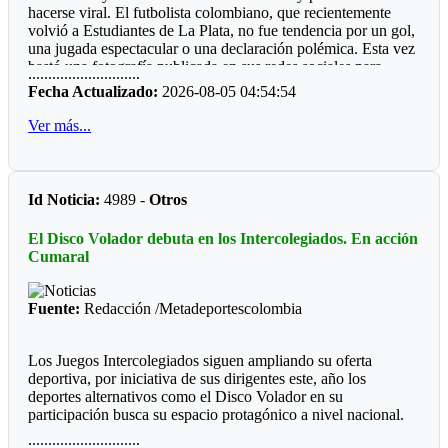
hacerse viral. El futbolista colombiano, que recientemente
gran mayoría municipios do de hay boxeo.
volvió a Estudiantes de La Plata, no fue tendencia por un gol,
Por qué será, que las entidades deporte, ya sean del orden
una jugada espectacular o una declaración polémica. Esta vez
departamental o municipal le hacen "el feo" a eventos, que
bastó una fotografía publicada en sus redes sociales para
............................
valen la pena ver los recursos del Estado bien invertidos.
despertar la curiosidad de miles de personas: un refrigerador
Fecha Actualizado:
2026-08-05 04:54:54
completamente lleno de perfumes.
Ver más...
La imagen sorprendió porque, al abrir la nevera, no aparecían
alimentos ni bebidas. En su lugar había más de 50 frascos de
distintas fragancias perfectamente acomodados en los
compartimentos. Mientras muchos deportistas presumen
Id Noticia:
4989 -
Otros
autos, relojes o camisetas, Manyoma llamó la atención
mostrando una colección muy diferente y una forma poco
El Disco Volador debuta en los Intercolegiados. En acción
habitual de conservarla.
Cumaral
*Reacciones*
Fuente:
Redacción /Metadeportescolombia
Como era de esperarse, las redes sociales reaccionaron de
inmediato. “Amigo, tu heladera vale más que mi casa”,
escribió un usuario. Otros bromearon preguntando si ese día
Los Juegos Intercolegiados siguen ampliando su oferta
almorzaría un perfume de la marca Lattafa, mientras algunos
deportiva, por iniciativa de sus dirigentes este, año los
recordaron la famosa frase de Teófilo Gutiérrez: “Perfume
deportes alternativos como el Disco Volador en su
europeo, papi”. En pocas horas, la publicación acumuló miles
participación busca su espacio protagónico a nivel nacional.
de reacciones.
............................