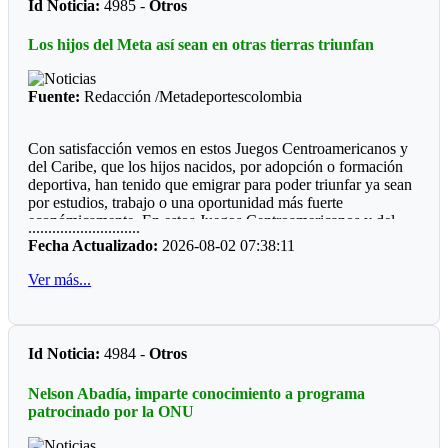
Id Noticia:
4985 -
Otros
Futbol de Salón
Los hijos del Meta así sean en otras tierras triunfan
Juvenil femenino: Juan Rozo (Acacias)
Juvenil masculino: Pablo E. Riveros (Acacias)
Fuente:
Redacción /Metadeportescolombia
Futbol Sala
Con satisfacción vemos en estos Juegos Centroamericanos y
Prejuvenil masculino: Colegio Cofrem (Acacias)
del Caribe, que los hijos nacidos, por adopción o formación
deportiva, han tenido que emigrar para poder triunfar ya sean
Juvenil masculino: Colegio Cofrem (Acacias)
por estudios, trabajo o una oportunidad más fuerte
económicamente. En estos Juegos Centroamericanos y del
Juvenil femenino: Manuela Beltrán (San Martín)
............................
Caribe de Santo Domingo, lo estamos viendo:
Fecha Actualizado:
2026-08-02 07:38:11
Voleibol
*Ajedrez*
Ver más...
Prejuvenil femenino: José María Córdoba (Guamal)
Durante diez años la barranquillera Valentina Argote Heredia,
defiendo los colores de la Liga de Ajedrez del Meta, fue
Prejuvenil masculino: Sto Domingo Savio (Acacias)
formando por el instructor nacional Carlos Guillermo Rey,
Id Noticia:
4984 -
Otros
también recibió los consejos de Javier Marroquín ,hoy está en
Juvenil femenino: Campestre Domisiano (Guamal)
la cúspide y se encuentra radica en Cali, vistiendo la camiseta
Nelson Abadía, imparte conocimiento a programa
Juvenil masculino: Sto Domingo Savio (Acacias)
del Valle del Cauca. Ganó oro y plata en la capital
patrocinado por la ONU
dominicana.
*Las preocupaciones*