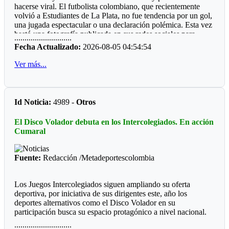
hacerse viral. El futbolista colombiano, que recientemente
gran mayoría municipios do de hay boxeo.
volvió a Estudiantes de La Plata, no fue tendencia por un gol,
Por qué será, que las entidades deporte, ya sean del orden
una jugada espectacular o una declaración polémica. Esta vez
departamental o municipal le hacen "el feo" a eventos, que
bastó una fotografía publicada en sus redes sociales para
............................
valen la pena ver los recursos del Estado bien invertidos.
despertar la curiosidad de miles de personas: un refrigerador
Fecha Actualizado:
2026-08-05 04:54:54
completamente lleno de perfumes.
Ver más...
La imagen sorprendió porque, al abrir la nevera, no aparecían
alimentos ni bebidas. En su lugar había más de 50 frascos de
distintas fragancias perfectamente acomodados en los
compartimentos. Mientras muchos deportistas presumen
Id Noticia:
4989 -
Otros
autos, relojes o camisetas, Manyoma llamó la atención
mostrando una colección muy diferente y una forma poco
El Disco Volador debuta en los Intercolegiados. En acción
habitual de conservarla.
Cumaral
*Reacciones*
Fuente:
Redacción /Metadeportescolombia
Como era de esperarse, las redes sociales reaccionaron de
inmediato. “Amigo, tu heladera vale más que mi casa”,
escribió un usuario. Otros bromearon preguntando si ese día
Los Juegos Intercolegiados siguen ampliando su oferta
almorzaría un perfume de la marca Lattafa, mientras algunos
deportiva, por iniciativa de sus dirigentes este, año los
recordaron la famosa frase de Teófilo Gutiérrez: “Perfume
deportes alternativos como el Disco Volador en su
europeo, papi”. En pocas horas, la publicación acumuló miles
participación busca su espacio protagónico a nivel nacional.
de reacciones.
............................