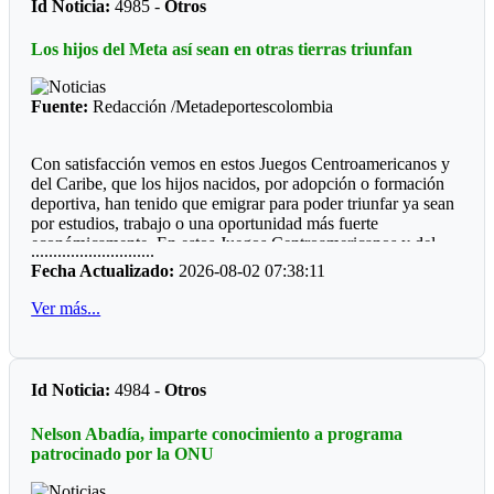
Id Noticia:
4985 -
Otros
Futbol de Salón
Los hijos del Meta así sean en otras tierras triunfan
Juvenil femenino: Juan Rozo (Acacias)
Juvenil masculino: Pablo E. Riveros (Acacias)
Fuente:
Redacción /Metadeportescolombia
Futbol Sala
Con satisfacción vemos en estos Juegos Centroamericanos y
Prejuvenil masculino: Colegio Cofrem (Acacias)
del Caribe, que los hijos nacidos, por adopción o formación
deportiva, han tenido que emigrar para poder triunfar ya sean
Juvenil masculino: Colegio Cofrem (Acacias)
por estudios, trabajo o una oportunidad más fuerte
económicamente. En estos Juegos Centroamericanos y del
Juvenil femenino: Manuela Beltrán (San Martín)
............................
Caribe de Santo Domingo, lo estamos viendo:
Fecha Actualizado:
2026-08-02 07:38:11
Voleibol
*Ajedrez*
Ver más...
Prejuvenil femenino: José María Córdoba (Guamal)
Durante diez años la barranquillera Valentina Argote Heredia,
defiendo los colores de la Liga de Ajedrez del Meta, fue
Prejuvenil masculino: Sto Domingo Savio (Acacias)
formando por el instructor nacional Carlos Guillermo Rey,
Id Noticia:
4984 -
Otros
también recibió los consejos de Javier Marroquín ,hoy está en
Juvenil femenino: Campestre Domisiano (Guamal)
la cúspide y se encuentra radica en Cali, vistiendo la camiseta
Nelson Abadía, imparte conocimiento a programa
Juvenil masculino: Sto Domingo Savio (Acacias)
del Valle del Cauca. Ganó oro y plata en la capital
patrocinado por la ONU
dominicana.
*Las preocupaciones*