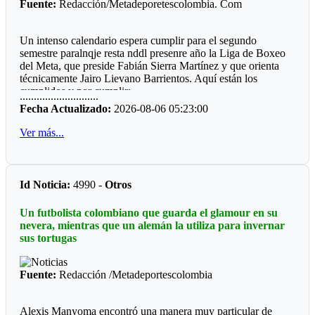
Fuente:
Redacción/Metadeporetescolombia. Com
Un intenso calendario espera cumplir para el segundo
semestre paralnqje resta nddl presenre año la Liga de Boxeo
del Meta, que preside Fabián Sierra Martínez y que orienta
técnicamente Jairo Lievano Barrientos. Aquí están los
cumplidos y por cumplir:
............................
Fecha Actualizado:
2026-08-06 05:23:00
"Guamal *
Ver más...
El pasado fin de semana se cumplió en el polideportivo del
municipio de Guamaluna interesante velada qué fue
patrocinada por el alcalde a José Fernando Peña Rabelo y
coordinada por el entrenador local Miguel Medina.
Id Noticia:
4990 -
Otros
Llamo la atención que el ring fue construido por la
Un futbolista colombiano que guarda el glamour en su
comunidad deportiva, hubo dos pantallas LED, sonido
nevera, mientras que un alemán la utiliza para invernar
profesional, juego de luces, quince combates y una buena
sus tortugas
asistencia de público.
*Mesetas *
Fuente:
Redacción /Metadeportescolombia
Sin apoyo oficial, el profesor Jesús Emilio Moreno Córdoba,
prepara la sexta edición del Torneo qué se ha convertido en
Alexis Manyoma encontró una manera muy particular de
un campeonato de departamental, ya que hace presencia la