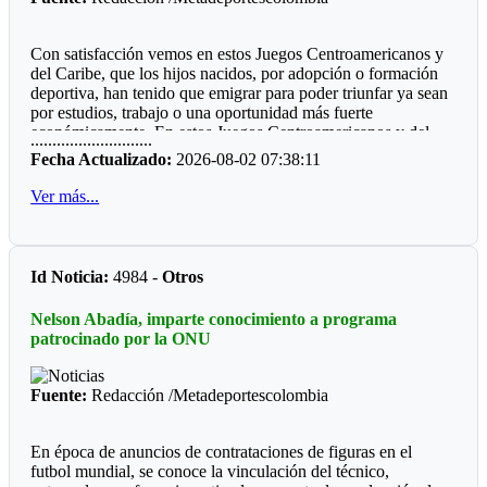
Futbol de Salón
Con satisfacción vemos en estos Juegos Centroamericanos y
Juvenil femenino: Juan Rozo (Acacias)
del Caribe, que los hijos nacidos, por adopción o formación
deportiva, han tenido que emigrar para poder triunfar ya sean
Juvenil masculino: Pablo E. Riveros (Acacias)
por estudios, trabajo o una oportunidad más fuerte
económicamente. En estos Juegos Centroamericanos y del
............................
Futbol Sala
Caribe de Santo Domingo, lo estamos viendo:
Fecha Actualizado:
2026-08-02 07:38:11
Prejuvenil masculino: Colegio Cofrem (Acacias)
*Ajedrez*
Ver más...
Juvenil masculino: Colegio Cofrem (Acacias)
Durante diez años la barranquillera Valentina Argote Heredia,
defiendo los colores de la Liga de Ajedrez del Meta, fue
Juvenil femenino: Manuela Beltrán (San Martín)
formando por el instructor nacional Carlos Guillermo Rey,
Id Noticia:
4984 -
Otros
también recibió los consejos de Javier Marroquín ,hoy está en
Voleibol
la cúspide y se encuentra radica en Cali, vistiendo la camiseta
Nelson Abadía, imparte conocimiento a programa
del Valle del Cauca. Ganó oro y plata en la capital
Prejuvenil femenino: José María Córdoba (Guamal)
patrocinado por la ONU
dominicana.
Prejuvenil masculino: Sto Domingo Savio (Acacias)
*Voleibol*
Fuente:
Redacción /Metadeportescolombia
Juvenil femenino: Campestre Domisiano (Guamal)
Juan Felipe Castañeda, estuvo el año pasado un Campeonato
Mundial de Voleibol piso, cuando paso por Unillanos su
Juvenil masculino: Sto Domingo Savio (Acacias)
En época de anuncios de contrataciones de figuras en el
instructor Gabriel Lamprea. Hoy esta con la Liga de Bogotà y
futbol mundial, se conoce la vinculación del técnico,
figura en la nómina de la Selección Colombia que por primera
*Las preocupaciones*