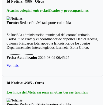
Id Noticia:
4986 -
Otros
deporte del turmequé. Estos nombres cuentan con el respaldo
de tres clubes.
Acacias colegial, entre clasificados y preocupaciones
El que no tiene respaldo, de elegirse este nuevo órgano de
administración, es José Vicente Reyes “El Zurdo”, quien
Fuente:
Redacción /Metadeportescolombia
actualmente es el administrador del Jardín de Tejo de la Villa
Olímpica. Ha sido el deportista con más galardones en los
Juegos Nacionales. Le van a pasar cuenta de cobro.
Se lució la administración municipal del coronel retirado
Carlos Julio Plata y el coordinador de deportes Daniel Acosta,
quienes brindaron total apoyo a la logística de los Juegos
Departamentales Intercolegiados Idermeta, Zona Cinco.
............................
El equipo administrativo y operativo estuvo atento a cada
Fecha Actualizado:
2026-08-02 06:45:25
detalle para que la programación se cumpliera al pie de la
letra. Desde ya la Alcaldía de Acacias anuncia la adecuación
Ver más...
de los escenarios que requiere seguramente un decorado más
actualizado.
*Los clasificados*
Id Noticia:
4985 -
Otros
Futbol
Los hijos del Meta así sean en otras tierras triunfan
Prejuvenil masculino: Colegio Cofrem (Guamal)
Juvenil masculino: José María Córdoba (Guamal)
Fuente:
Redacción /Metadeportescolombia