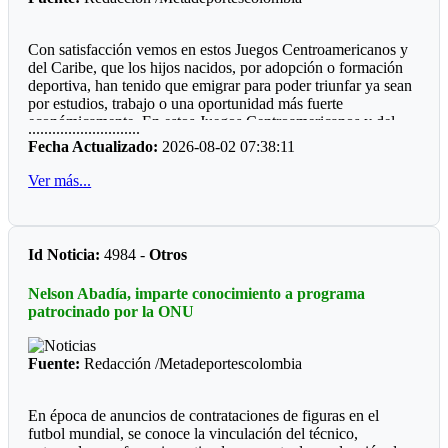
Futbol de Salón
Con satisfacción vemos en estos Juegos Centroamericanos y
Juvenil femenino: Juan Rozo (Acacias)
del Caribe, que los hijos nacidos, por adopción o formación
deportiva, han tenido que emigrar para poder triunfar ya sean
Juvenil masculino: Pablo E. Riveros (Acacias)
por estudios, trabajo o una oportunidad más fuerte
económicamente. En estos Juegos Centroamericanos y del
............................
Futbol Sala
Caribe de Santo Domingo, lo estamos viendo:
Fecha Actualizado:
2026-08-02 07:38:11
Prejuvenil masculino: Colegio Cofrem (Acacias)
*Ajedrez*
Ver más...
Juvenil masculino: Colegio Cofrem (Acacias)
Durante diez años la barranquillera Valentina Argote Heredia,
defiendo los colores de la Liga de Ajedrez del Meta, fue
Juvenil femenino: Manuela Beltrán (San Martín)
formando por el instructor nacional Carlos Guillermo Rey,
Id Noticia:
4984 -
Otros
también recibió los consejos de Javier Marroquín ,hoy está en
Voleibol
la cúspide y se encuentra radica en Cali, vistiendo la camiseta
Nelson Abadía, imparte conocimiento a programa
del Valle del Cauca. Ganó oro y plata en la capital
Prejuvenil femenino: José María Córdoba (Guamal)
patrocinado por la ONU
dominicana.
Prejuvenil masculino: Sto Domingo Savio (Acacias)
*Voleibol*
Fuente:
Redacción /Metadeportescolombia
Juvenil femenino: Campestre Domisiano (Guamal)
Juan Felipe Castañeda, estuvo el año pasado un Campeonato
Mundial de Voleibol piso, cuando paso por Unillanos su
Juvenil masculino: Sto Domingo Savio (Acacias)
En época de anuncios de contrataciones de figuras en el
instructor Gabriel Lamprea. Hoy esta con la Liga de Bogotà y
futbol mundial, se conoce la vinculación del técnico,
figura en la nómina de la Selección Colombia que por primera
*Las preocupaciones*