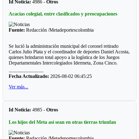
Id Noticia:
4986 -
Otros
deporte del turmequé. Estos nombres cuentan con el respaldo
de tres clubes.
Acacias colegial, entre clasificados y preocupaciones
El que no tiene respaldo, de elegirse este nuevo órgano de
administración, es José Vicente Reyes “El Zurdo”, quien
Fuente:
Redacción /Metadeportescolombia
actualmente es el administrador del Jardín de Tejo de la Villa
Olímpica. Ha sido el deportista con más galardones en los
Juegos Nacionales. Le van a pasar cuenta de cobro.
Se lució la administración municipal del coronel retirado
Carlos Julio Plata y el coordinador de deportes Daniel Acosta,
quienes brindaron total apoyo a la logística de los Juegos
Departamentales Intercolegiados Idermeta, Zona Cinco.
............................
El equipo administrativo y operativo estuvo atento a cada
Fecha Actualizado:
2026-08-02 06:45:25
detalle para que la programación se cumpliera al pie de la
letra. Desde ya la Alcaldía de Acacias anuncia la adecuación
Ver más...
de los escenarios que requiere seguramente un decorado más
actualizado.
*Los clasificados*
Id Noticia:
4985 -
Otros
Futbol
Los hijos del Meta así sean en otras tierras triunfan
Prejuvenil masculino: Colegio Cofrem (Guamal)
Juvenil masculino: José María Córdoba (Guamal)
Fuente:
Redacción /Metadeportescolombia