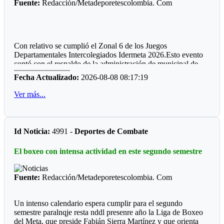
Fuente:
Redacción/Metadeporetescolombia. Com
Con relativo se cumplió el Zonal 6 de los Juegos
Departamentales Intercolegiados Idermeta 2026.Esto evento
contó con el respaldo de la administración de municipal de
............................
Cumaral.
Fecha Actualizado:
2026-08-08 08:17:19
*
Cumare
1*
Ver más...
Esta localidad debe su nombre al árbol llamado Cumare,
donde las mujeres son bonitas y los hombres son caballeros,
como dice una canción muy llanera.
Id Noticia:
4991 -
Deportes de Combate
*
Cumare
2*
El boxeo con intensa actividad en este segundo semestre
Aquí se realiza el Mundial de La Vaqueria la Mujer Llanera,
Precisamente cuentan con unas de las mejores manga de
coleo en el honor a Hernan Braidy.
Fuente:
Redacción/Metadeporetescolombia. Com
*
Cumare
3*
Un intenso calendario espera cumplir para el segundo
Deportistas reconocidos por la comunidad :Enrique Braidy
semestre paralnqje resta nddl presenre año la Liga de Boxeo
Requiniva, Henry Walter Palma y ahora Leydy Cardozo,
del Meta, que preside Fabián Sierra Martínez y que orienta