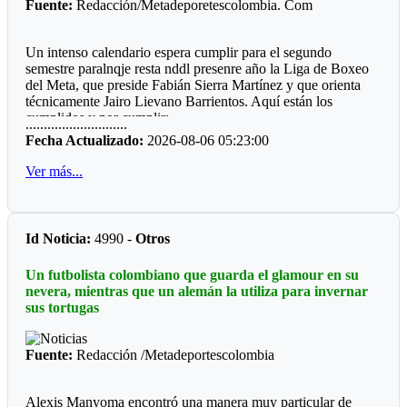
Fuente:
Redacción/Metadeporetescolombia. Com
Un intenso calendario espera cumplir para el segundo
semestre paralnqje resta nddl presenre año la Liga de Boxeo
del Meta, que preside Fabián Sierra Martínez y que orienta
técnicamente Jairo Lievano Barrientos. Aquí están los
cumplidos y por cumplir:
............................
Fecha Actualizado:
2026-08-06 05:23:00
"Guamal *
Ver más...
El pasado fin de semana se cumplió en el polideportivo del
municipio de Guamaluna interesante velada qué fue
patrocinada por el alcalde a José Fernando Peña Rabelo y
coordinada por el entrenador local Miguel Medina.
Id Noticia:
4990 -
Otros
Llamo la atención que el ring fue construido por la
Un futbolista colombiano que guarda el glamour en su
comunidad deportiva, hubo dos pantallas LED, sonido
nevera, mientras que un alemán la utiliza para invernar
profesional, juego de luces, quince combates y una buena
sus tortugas
asistencia de público.
*Mesetas *
Fuente:
Redacción /Metadeportescolombia
Sin apoyo oficial, el profesor Jesús Emilio Moreno Córdoba,
prepara la sexta edición del Torneo qué se ha convertido en
Alexis Manyoma encontró una manera muy particular de
un campeonato de departamental, ya que hace presencia la