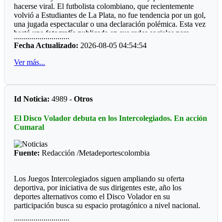
hacerse viral. El futbolista colombiano, que recientemente
gran mayoría municipios do de hay boxeo.
volvió a Estudiantes de La Plata, no fue tendencia por un gol,
Por qué será, que las entidades deporte, ya sean del orden
una jugada espectacular o una declaración polémica. Esta vez
departamental o municipal le hacen "el feo" a eventos, que
bastó una fotografía publicada en sus redes sociales para
............................
valen la pena ver los recursos del Estado bien invertidos.
despertar la curiosidad de miles de personas: un refrigerador
Fecha Actualizado:
2026-08-05 04:54:54
completamente lleno de perfumes.
Ver más...
La imagen sorprendió porque, al abrir la nevera, no aparecían
alimentos ni bebidas. En su lugar había más de 50 frascos de
distintas fragancias perfectamente acomodados en los
compartimentos. Mientras muchos deportistas presumen
Id Noticia:
4989 -
Otros
autos, relojes o camisetas, Manyoma llamó la atención
mostrando una colección muy diferente y una forma poco
El Disco Volador debuta en los Intercolegiados. En acción
habitual de conservarla.
Cumaral
*Reacciones*
Fuente:
Redacción /Metadeportescolombia
Como era de esperarse, las redes sociales reaccionaron de
inmediato. “Amigo, tu heladera vale más que mi casa”,
escribió un usuario. Otros bromearon preguntando si ese día
Los Juegos Intercolegiados siguen ampliando su oferta
almorzaría un perfume de la marca Lattafa, mientras algunos
deportiva, por iniciativa de sus dirigentes este, año los
recordaron la famosa frase de Teófilo Gutiérrez: “Perfume
deportes alternativos como el Disco Volador en su
europeo, papi”. En pocas horas, la publicación acumuló miles
participación busca su espacio protagónico a nivel nacional.
de reacciones.
............................