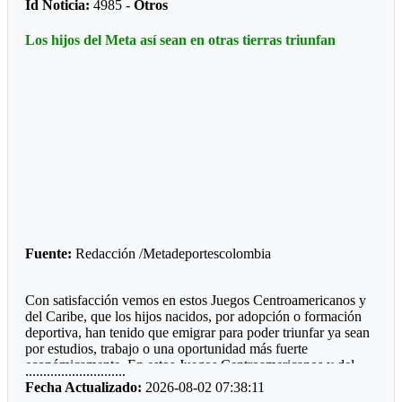
Id Noticia:
4985 -
Otros
Futbol de Salón
Los hijos del Meta así sean en otras tierras triunfan
Juvenil femenino: Juan Rozo (Acacias)
Juvenil masculino: Pablo E. Riveros (Acacias)
Futbol Sala
Prejuvenil masculino: Colegio Cofrem (Acacias)
Juvenil masculino: Colegio Cofrem (Acacias)
Juvenil femenino: Manuela Beltrán (San Martín)
Voleibol
Fuente:
Redacción /Metadeportescolombia
Prejuvenil femenino: José María Córdoba (Guamal)
Prejuvenil masculino: Sto Domingo Savio (Acacias)
Con satisfacción vemos en estos Juegos Centroamericanos y
del Caribe, que los hijos nacidos, por adopción o formación
Juvenil femenino: Campestre Domisiano (Guamal)
deportiva, han tenido que emigrar para poder triunfar ya sean
por estudios, trabajo o una oportunidad más fuerte
Juvenil masculino: Sto Domingo Savio (Acacias)
económicamente. En estos Juegos Centroamericanos y del
............................
Caribe de Santo Domingo, lo estamos viendo:
*Las preocupaciones*
Fecha Actualizado:
2026-08-02 07:38:11