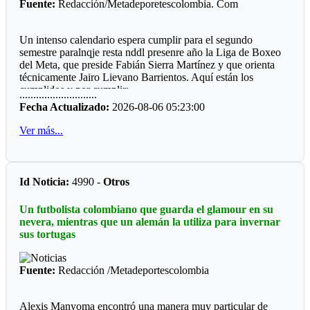
Fuente:
Redacción/Metadeporetescolombia. Com
Un intenso calendario espera cumplir para el segundo
semestre paralnqje resta nddl presenre año la Liga de Boxeo
del Meta, que preside Fabián Sierra Martínez y que orienta
técnicamente Jairo Lievano Barrientos. Aquí están los
cumplidos y por cumplir:
............................
Fecha Actualizado:
2026-08-06 05:23:00
"Guamal *
Ver más...
El pasado fin de semana se cumplió en el polideportivo del
municipio de Guamaluna interesante velada qué fue
patrocinada por el alcalde a José Fernando Peña Rabelo y
coordinada por el entrenador local Miguel Medina.
Id Noticia:
4990 -
Otros
Llamo la atención que el ring fue construido por la
Un futbolista colombiano que guarda el glamour en su
comunidad deportiva, hubo dos pantallas LED, sonido
nevera, mientras que un alemán la utiliza para invernar
profesional, juego de luces, quince combates y una buena
sus tortugas
asistencia de público.
*Mesetas *
Fuente:
Redacción /Metadeportescolombia
Sin apoyo oficial, el profesor Jesús Emilio Moreno Córdoba,
prepara la sexta edición del Torneo qué se ha convertido en
Alexis Manyoma encontró una manera muy particular de
un campeonato de departamental, ya que hace presencia la