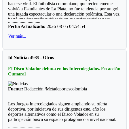
hacerse viral. El futbolista colombiano, que recientemente
gran mayoría municipios do de hay boxeo.
volvió a Estudiantes de La Plata, no fue tendencia por un gol,
Por qué será, que las entidades deporte, ya sean del orden
una jugada espectacular o una declaración polémica. Esta vez
departamental o municipal le hacen "el feo" a eventos, que
bastó una fotografía publicada en sus redes sociales para
............................
valen la pena ver los recursos del Estado bien invertidos.
despertar la curiosidad de miles de personas: un refrigerador
Fecha Actualizado:
2026-08-05 04:54:54
completamente lleno de perfumes.
Ver más...
La imagen sorprendió porque, al abrir la nevera, no aparecían
alimentos ni bebidas. En su lugar había más de 50 frascos de
distintas fragancias perfectamente acomodados en los
compartimentos. Mientras muchos deportistas presumen
Id Noticia:
4989 -
Otros
autos, relojes o camisetas, Manyoma llamó la atención
mostrando una colección muy diferente y una forma poco
El Disco Volador debuta en los Intercolegiados. En acción
habitual de conservarla.
Cumaral
*Reacciones*
Fuente:
Redacción /Metadeportescolombia
Como era de esperarse, las redes sociales reaccionaron de
inmediato. “Amigo, tu heladera vale más que mi casa”,
escribió un usuario. Otros bromearon preguntando si ese día
Los Juegos Intercolegiados siguen ampliando su oferta
almorzaría un perfume de la marca Lattafa, mientras algunos
deportiva, por iniciativa de sus dirigentes este, año los
recordaron la famosa frase de Teófilo Gutiérrez: “Perfume
deportes alternativos como el Disco Volador en su
europeo, papi”. En pocas horas, la publicación acumuló miles
participación busca su espacio protagónico a nivel nacional.
de reacciones.
............................