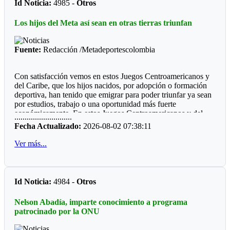
Id Noticia:
4985 -
Otros
Futbol de Salón
Los hijos del Meta así sean en otras tierras triunfan
Juvenil femenino: Juan Rozo (Acacias)
Juvenil masculino: Pablo E. Riveros (Acacias)
Fuente:
Redacción /Metadeportescolombia
Futbol Sala
Con satisfacción vemos en estos Juegos Centroamericanos y
Prejuvenil masculino: Colegio Cofrem (Acacias)
del Caribe, que los hijos nacidos, por adopción o formación
deportiva, han tenido que emigrar para poder triunfar ya sean
Juvenil masculino: Colegio Cofrem (Acacias)
por estudios, trabajo o una oportunidad más fuerte
económicamente. En estos Juegos Centroamericanos y del
Juvenil femenino: Manuela Beltrán (San Martín)
............................
Caribe de Santo Domingo, lo estamos viendo:
Fecha Actualizado:
2026-08-02 07:38:11
Voleibol
*Ajedrez*
Ver más...
Prejuvenil femenino: José María Córdoba (Guamal)
Durante diez años la barranquillera Valentina Argote Heredia,
defiendo los colores de la Liga de Ajedrez del Meta, fue
Prejuvenil masculino: Sto Domingo Savio (Acacias)
formando por el instructor nacional Carlos Guillermo Rey,
Id Noticia:
4984 -
Otros
también recibió los consejos de Javier Marroquín ,hoy está en
Juvenil femenino: Campestre Domisiano (Guamal)
la cúspide y se encuentra radica en Cali, vistiendo la camiseta
Nelson Abadía, imparte conocimiento a programa
Juvenil masculino: Sto Domingo Savio (Acacias)
del Valle del Cauca. Ganó oro y plata en la capital
patrocinado por la ONU
dominicana.
*Las preocupaciones*