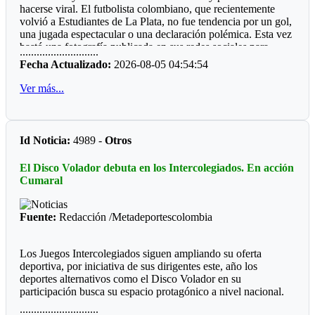
hacerse viral. El futbolista colombiano, que recientemente
gran mayoría municipios do de hay boxeo.
volvió a Estudiantes de La Plata, no fue tendencia por un gol,
Por qué será, que las entidades deporte, ya sean del orden
una jugada espectacular o una declaración polémica. Esta vez
departamental o municipal le hacen "el feo" a eventos, que
bastó una fotografía publicada en sus redes sociales para
............................
valen la pena ver los recursos del Estado bien invertidos.
despertar la curiosidad de miles de personas: un refrigerador
Fecha Actualizado:
2026-08-05 04:54:54
completamente lleno de perfumes.
Ver más...
La imagen sorprendió porque, al abrir la nevera, no aparecían
alimentos ni bebidas. En su lugar había más de 50 frascos de
distintas fragancias perfectamente acomodados en los
compartimentos. Mientras muchos deportistas presumen
Id Noticia:
4989 -
Otros
autos, relojes o camisetas, Manyoma llamó la atención
mostrando una colección muy diferente y una forma poco
El Disco Volador debuta en los Intercolegiados. En acción
habitual de conservarla.
Cumaral
*Reacciones*
Fuente:
Redacción /Metadeportescolombia
Como era de esperarse, las redes sociales reaccionaron de
inmediato. “Amigo, tu heladera vale más que mi casa”,
escribió un usuario. Otros bromearon preguntando si ese día
Los Juegos Intercolegiados siguen ampliando su oferta
almorzaría un perfume de la marca Lattafa, mientras algunos
deportiva, por iniciativa de sus dirigentes este, año los
recordaron la famosa frase de Teófilo Gutiérrez: “Perfume
deportes alternativos como el Disco Volador en su
europeo, papi”. En pocas horas, la publicación acumuló miles
participación busca su espacio protagónico a nivel nacional.
de reacciones.
............................