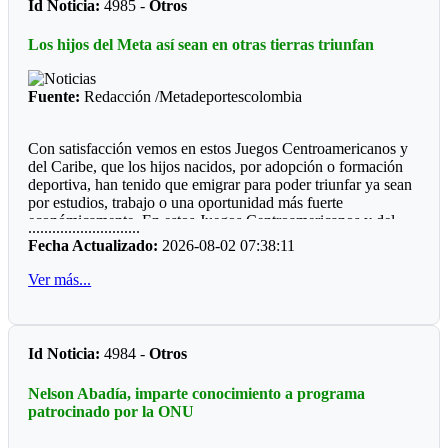
Id Noticia:
4985 -
Otros
Futbol de Salón
Los hijos del Meta así sean en otras tierras triunfan
Juvenil femenino: Juan Rozo (Acacias)
Juvenil masculino: Pablo E. Riveros (Acacias)
Fuente:
Redacción /Metadeportescolombia
Futbol Sala
Con satisfacción vemos en estos Juegos Centroamericanos y
Prejuvenil masculino: Colegio Cofrem (Acacias)
del Caribe, que los hijos nacidos, por adopción o formación
deportiva, han tenido que emigrar para poder triunfar ya sean
Juvenil masculino: Colegio Cofrem (Acacias)
por estudios, trabajo o una oportunidad más fuerte
económicamente. En estos Juegos Centroamericanos y del
Juvenil femenino: Manuela Beltrán (San Martín)
............................
Caribe de Santo Domingo, lo estamos viendo:
Fecha Actualizado:
2026-08-02 07:38:11
Voleibol
*Ajedrez*
Ver más...
Prejuvenil femenino: José María Córdoba (Guamal)
Durante diez años la barranquillera Valentina Argote Heredia,
defiendo los colores de la Liga de Ajedrez del Meta, fue
Prejuvenil masculino: Sto Domingo Savio (Acacias)
formando por el instructor nacional Carlos Guillermo Rey,
Id Noticia:
4984 -
Otros
también recibió los consejos de Javier Marroquín ,hoy está en
Juvenil femenino: Campestre Domisiano (Guamal)
la cúspide y se encuentra radica en Cali, vistiendo la camiseta
Nelson Abadía, imparte conocimiento a programa
Juvenil masculino: Sto Domingo Savio (Acacias)
del Valle del Cauca. Ganó oro y plata en la capital
patrocinado por la ONU
dominicana.
*Las preocupaciones*