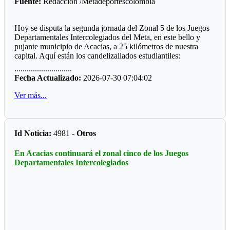
Fuente:
Redacción /Metadeportescolombia
Plata
Hoy se disputa la segunda jornada del Zonal 5 de los Juegos
Salomé Cortés (suelo)
Departamentales Intercolegiados del Meta, en este bello y
pujante municipio de Acacias, a 25 kilómetros de nuestra
Sara Ñustes (barras)
capital. Aquí están los candelizallados estudiantiles:
............................
Salomé Castro (suelo)
*Grado 1*
Fecha Actualizado:
2026-07-30 07:04:02
Bronce
Nos impresionó la calidad de ida de su habitantes .que tiene
Ver más...
una ciudad limpia, bien señalizada, con unos muy buenos
Sara Cruz (2) (En suelo y salto)
andenes, no vimos el reguero de vendedores ambulantes. A
todo vapor avanza la construcción de la nueva plaza de
Salomé castro (2) (En viga y barras)
mercado el mismo lugar de siempre.
Id Noticia:
4981 -
Otros
Paulina Botero (2) (salto y viga)
*Grado 2*
En Acacias continuará el zonal cinco de los Juegos
Tiene un buen servicio de transporte tanto urbano como
Departamentales Intercolegiados
intermunicipal. Muchos ciudadanos viajan ya sea para trabajar
en Villavicencio o viceversa llegan a Acacias. Conocí a una
bacterióloga que lleva viajando la ruta 37 años.
*Grado 3*
Sigue al frente del deporte acacireño el licenciado y ex