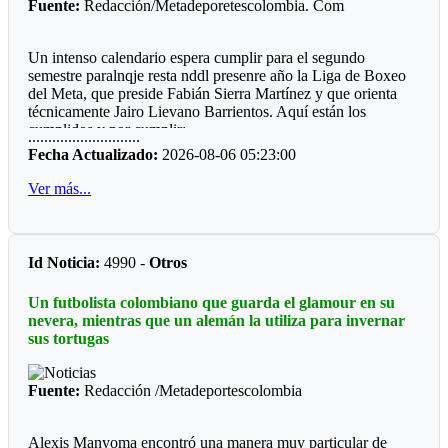
Fuente:
Redacción/Metadeporetescolombia. Com
Un intenso calendario espera cumplir para el segundo
semestre paralnqje resta nddl presenre año la Liga de Boxeo
del Meta, que preside Fabián Sierra Martínez y que orienta
técnicamente Jairo Lievano Barrientos. Aquí están los
cumplidos y por cumplir:
............................
Fecha Actualizado:
2026-08-06 05:23:00
"Guamal *
Ver más...
El pasado fin de semana se cumplió en el polideportivo del
municipio de Guamaluna interesante velada qué fue
patrocinada por el alcalde a José Fernando Peña Rabelo y
coordinada por el entrenador local Miguel Medina.
Id Noticia:
4990 -
Otros
Llamo la atención que el ring fue construido por la
Un futbolista colombiano que guarda el glamour en su
comunidad deportiva, hubo dos pantallas LED, sonido
nevera, mientras que un alemán la utiliza para invernar
profesional, juego de luces, quince combates y una buena
sus tortugas
asistencia de público.
*Mesetas *
Fuente:
Redacción /Metadeportescolombia
Sin apoyo oficial, el profesor Jesús Emilio Moreno Córdoba,
prepara la sexta edición del Torneo qué se ha convertido en
Alexis Manyoma encontró una manera muy particular de
un campeonato de departamental, ya que hace presencia la