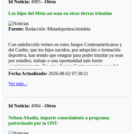
Id Noticia:
4985 -
Otros
Futbol de Salón
Los hijos del Meta así sean en otras tierras triunfan
Juvenil femenino: Juan Rozo (Acacias)
Juvenil masculino: Pablo E. Riveros (Acacias)
Fuente:
Redacción /Metadeportescolombia
Futbol Sala
Con satisfacción vemos en estos Juegos Centroamericanos y
Prejuvenil masculino: Colegio Cofrem (Acacias)
del Caribe, que los hijos nacidos, por adopción o formación
deportiva, han tenido que emigrar para poder triunfar ya sean
Juvenil masculino: Colegio Cofrem (Acacias)
por estudios, trabajo o una oportunidad más fuerte
económicamente. En estos Juegos Centroamericanos y del
Juvenil femenino: Manuela Beltrán (San Martín)
............................
Caribe de Santo Domingo, lo estamos viendo:
Fecha Actualizado:
2026-08-02 07:38:11
Voleibol
*Ajedrez*
Ver más...
Prejuvenil femenino: José María Córdoba (Guamal)
Durante diez años la barranquillera Valentina Argote Heredia,
defiendo los colores de la Liga de Ajedrez del Meta, fue
Prejuvenil masculino: Sto Domingo Savio (Acacias)
formando por el instructor nacional Carlos Guillermo Rey,
Id Noticia:
4984 -
Otros
también recibió los consejos de Javier Marroquín ,hoy está en
Juvenil femenino: Campestre Domisiano (Guamal)
la cúspide y se encuentra radica en Cali, vistiendo la camiseta
Nelson Abadía, imparte conocimiento a programa
Juvenil masculino: Sto Domingo Savio (Acacias)
del Valle del Cauca. Ganó oro y plata en la capital
patrocinado por la ONU
dominicana.
*Las preocupaciones*