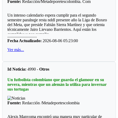
Fuente:
Redacción/Metadeporetescolombia. Com
Un intenso calendario espera cumplir para el segundo
semestre paralnqje resta nddl presenre año la Liga de Boxeo
del Meta, que preside Fabián Sierra Martínez y que orienta
técnicamente Jairo Lievano Barrientos. Aquí están los
cumplidos y por cumplir:
............................
Fecha Actualizado:
2026-08-06 05:23:00
"Guamal *
Ver más...
El pasado fin de semana se cumplió en el polideportivo del
municipio de Guamaluna interesante velada qué fue
patrocinada por el alcalde a José Fernando Peña Rabelo y
coordinada por el entrenador local Miguel Medina.
Id Noticia:
4990 -
Otros
Llamo la atención que el ring fue construido por la
Un futbolista colombiano que guarda el glamour en su
comunidad deportiva, hubo dos pantallas LED, sonido
nevera, mientras que un alemán la utiliza para invernar
profesional, juego de luces, quince combates y una buena
sus tortugas
asistencia de público.
*Mesetas *
Fuente:
Redacción /Metadeportescolombia
Sin apoyo oficial, el profesor Jesús Emilio Moreno Córdoba,
prepara la sexta edición del Torneo qué se ha convertido en
Alexis Manyoma encontró una manera muy particular de
un campeonato de departamental, ya que hace presencia la