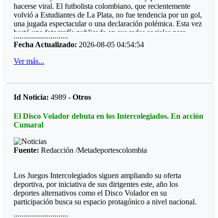
hacerse viral. El futbolista colombiano, que recientemente
gran mayoría municipios do de hay boxeo.
volvió a Estudiantes de La Plata, no fue tendencia por un gol,
Por qué será, que las entidades deporte, ya sean del orden
una jugada espectacular o una declaración polémica. Esta vez
departamental o municipal le hacen "el feo" a eventos, que
bastó una fotografía publicada en sus redes sociales para
............................
valen la pena ver los recursos del Estado bien invertidos.
despertar la curiosidad de miles de personas: un refrigerador
Fecha Actualizado:
2026-08-05 04:54:54
completamente lleno de perfumes.
Ver más...
La imagen sorprendió porque, al abrir la nevera, no aparecían
alimentos ni bebidas. En su lugar había más de 50 frascos de
distintas fragancias perfectamente acomodados en los
compartimentos. Mientras muchos deportistas presumen
Id Noticia:
4989 -
Otros
autos, relojes o camisetas, Manyoma llamó la atención
mostrando una colección muy diferente y una forma poco
El Disco Volador debuta en los Intercolegiados. En acción
habitual de conservarla.
Cumaral
*Reacciones*
Fuente:
Redacción /Metadeportescolombia
Como era de esperarse, las redes sociales reaccionaron de
inmediato. “Amigo, tu heladera vale más que mi casa”,
escribió un usuario. Otros bromearon preguntando si ese día
Los Juegos Intercolegiados siguen ampliando su oferta
almorzaría un perfume de la marca Lattafa, mientras algunos
deportiva, por iniciativa de sus dirigentes este, año los
recordaron la famosa frase de Teófilo Gutiérrez: “Perfume
deportes alternativos como el Disco Volador en su
europeo, papi”. En pocas horas, la publicación acumuló miles
participación busca su espacio protagónico a nivel nacional.
de reacciones.
............................