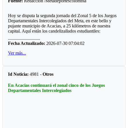
Fuente:
Redacción /Metadeportescolombia
Plata
Hoy se disputa la segunda jornada del Zonal 5 de los Juegos
Salomé Cortés (suelo)
Departamentales Intercolegiados del Meta, en este bello y
pujante municipio de Acacias, a 25 kilómetros de nuestra
Sara Ñustes (barras)
capital. Aquí están los candelizallados estudiantiles:
............................
Salomé Castro (suelo)
*Grado 1*
Fecha Actualizado:
2026-07-30 07:04:02
Bronce
Nos impresionó la calidad de ida de su habitantes .que tiene
Ver más...
una ciudad limpia, bien señalizada, con unos muy buenos
Sara Cruz (2) (En suelo y salto)
andenes, no vimos el reguero de vendedores ambulantes. A
todo vapor avanza la construcción de la nueva plaza de
Salomé castro (2) (En viga y barras)
mercado el mismo lugar de siempre.
Id Noticia:
4981 -
Otros
Paulina Botero (2) (salto y viga)
*Grado 2*
En Acacias continuará el zonal cinco de los Juegos
Tiene un buen servicio de transporte tanto urbano como
Departamentales Intercolegiados
intermunicipal. Muchos ciudadanos viajan ya sea para trabajar
en Villavicencio o viceversa llegan a Acacias. Conocí a una
bacterióloga que lleva viajando la ruta 37 años.
*Grado 3*
Sigue al frente del deporte acacireño el licenciado y ex