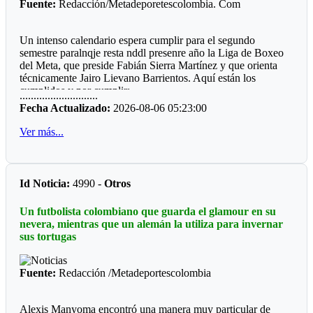
Fuente:
Redacción/Metadeporetescolombia. Com
Un intenso calendario espera cumplir para el segundo
semestre paralnqje resta nddl presenre año la Liga de Boxeo
del Meta, que preside Fabián Sierra Martínez y que orienta
técnicamente Jairo Lievano Barrientos. Aquí están los
cumplidos y por cumplir:
............................
Fecha Actualizado:
2026-08-06 05:23:00
"Guamal *
Ver más...
El pasado fin de semana se cumplió en el polideportivo del
municipio de Guamaluna interesante velada qué fue
patrocinada por el alcalde a José Fernando Peña Rabelo y
coordinada por el entrenador local Miguel Medina.
Id Noticia:
4990 -
Otros
Llamo la atención que el ring fue construido por la
Un futbolista colombiano que guarda el glamour en su
comunidad deportiva, hubo dos pantallas LED, sonido
nevera, mientras que un alemán la utiliza para invernar
profesional, juego de luces, quince combates y una buena
sus tortugas
asistencia de público.
*Mesetas *
Fuente:
Redacción /Metadeportescolombia
Sin apoyo oficial, el profesor Jesús Emilio Moreno Córdoba,
prepara la sexta edición del Torneo qué se ha convertido en
Alexis Manyoma encontró una manera muy particular de
un campeonato de departamental, ya que hace presencia la