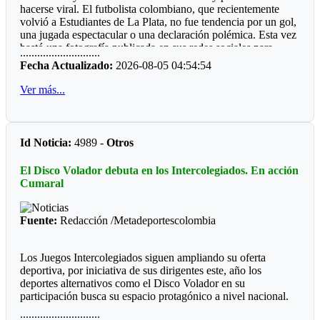
hacerse viral. El futbolista colombiano, que recientemente
gran mayoría municipios do de hay boxeo.
volvió a Estudiantes de La Plata, no fue tendencia por un gol,
Por qué será, que las entidades deporte, ya sean del orden
una jugada espectacular o una declaración polémica. Esta vez
departamental o municipal le hacen "el feo" a eventos, que
bastó una fotografía publicada en sus redes sociales para
............................
valen la pena ver los recursos del Estado bien invertidos.
despertar la curiosidad de miles de personas: un refrigerador
Fecha Actualizado:
2026-08-05 04:54:54
completamente lleno de perfumes.
Ver más...
La imagen sorprendió porque, al abrir la nevera, no aparecían
alimentos ni bebidas. En su lugar había más de 50 frascos de
distintas fragancias perfectamente acomodados en los
compartimentos. Mientras muchos deportistas presumen
Id Noticia:
4989 -
Otros
autos, relojes o camisetas, Manyoma llamó la atención
mostrando una colección muy diferente y una forma poco
El Disco Volador debuta en los Intercolegiados. En acción
habitual de conservarla.
Cumaral
*Reacciones*
Fuente:
Redacción /Metadeportescolombia
Como era de esperarse, las redes sociales reaccionaron de
inmediato. “Amigo, tu heladera vale más que mi casa”,
escribió un usuario. Otros bromearon preguntando si ese día
Los Juegos Intercolegiados siguen ampliando su oferta
almorzaría un perfume de la marca Lattafa, mientras algunos
deportiva, por iniciativa de sus dirigentes este, año los
recordaron la famosa frase de Teófilo Gutiérrez: “Perfume
deportes alternativos como el Disco Volador en su
europeo, papi”. En pocas horas, la publicación acumuló miles
participación busca su espacio protagónico a nivel nacional.
de reacciones.
............................