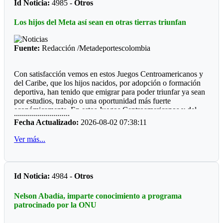
Id Noticia:
4985 -
Otros
Futbol de Salón
Los hijos del Meta así sean en otras tierras triunfan
Juvenil femenino: Juan Rozo (Acacias)
Juvenil masculino: Pablo E. Riveros (Acacias)
Fuente:
Redacción /Metadeportescolombia
Futbol Sala
Con satisfacción vemos en estos Juegos Centroamericanos y
Prejuvenil masculino: Colegio Cofrem (Acacias)
del Caribe, que los hijos nacidos, por adopción o formación
deportiva, han tenido que emigrar para poder triunfar ya sean
Juvenil masculino: Colegio Cofrem (Acacias)
por estudios, trabajo o una oportunidad más fuerte
económicamente. En estos Juegos Centroamericanos y del
Juvenil femenino: Manuela Beltrán (San Martín)
............................
Caribe de Santo Domingo, lo estamos viendo:
Fecha Actualizado:
2026-08-02 07:38:11
Voleibol
*Ajedrez*
Ver más...
Prejuvenil femenino: José María Córdoba (Guamal)
Durante diez años la barranquillera Valentina Argote Heredia,
defiendo los colores de la Liga de Ajedrez del Meta, fue
Prejuvenil masculino: Sto Domingo Savio (Acacias)
formando por el instructor nacional Carlos Guillermo Rey,
Id Noticia:
4984 -
Otros
también recibió los consejos de Javier Marroquín ,hoy está en
Juvenil femenino: Campestre Domisiano (Guamal)
la cúspide y se encuentra radica en Cali, vistiendo la camiseta
Nelson Abadía, imparte conocimiento a programa
Juvenil masculino: Sto Domingo Savio (Acacias)
del Valle del Cauca. Ganó oro y plata en la capital
patrocinado por la ONU
dominicana.
*Las preocupaciones*