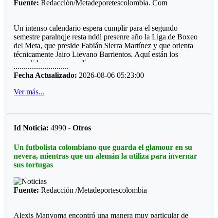
Fuente:
Redacción/Metadeporetescolombia. Com
Un intenso calendario espera cumplir para el segundo
semestre paralnqje resta nddl presenre año la Liga de Boxeo
del Meta, que preside Fabián Sierra Martínez y que orienta
técnicamente Jairo Lievano Barrientos. Aquí están los
cumplidos y por cumplir:
............................
Fecha Actualizado:
2026-08-06 05:23:00
"Guamal *
Ver más...
El pasado fin de semana se cumplió en el polideportivo del
municipio de Guamaluna interesante velada qué fue
patrocinada por el alcalde a José Fernando Peña Rabelo y
coordinada por el entrenador local Miguel Medina.
Id Noticia:
4990 -
Otros
Llamo la atención que el ring fue construido por la
Un futbolista colombiano que guarda el glamour en su
comunidad deportiva, hubo dos pantallas LED, sonido
nevera, mientras que un alemán la utiliza para invernar
profesional, juego de luces, quince combates y una buena
sus tortugas
asistencia de público.
*Mesetas *
Fuente:
Redacción /Metadeportescolombia
Sin apoyo oficial, el profesor Jesús Emilio Moreno Córdoba,
prepara la sexta edición del Torneo qué se ha convertido en
Alexis Manyoma encontró una manera muy particular de
un campeonato de departamental, ya que hace presencia la