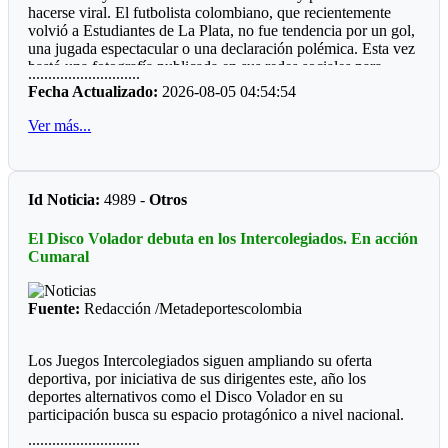
hacerse viral. El futbolista colombiano, que recientemente
gran mayoría municipios do de hay boxeo.
volvió a Estudiantes de La Plata, no fue tendencia por un gol,
Por qué será, que las entidades deporte, ya sean del orden
una jugada espectacular o una declaración polémica. Esta vez
departamental o municipal le hacen "el feo" a eventos, que
bastó una fotografía publicada en sus redes sociales para
............................
valen la pena ver los recursos del Estado bien invertidos.
despertar la curiosidad de miles de personas: un refrigerador
Fecha Actualizado:
2026-08-05 04:54:54
completamente lleno de perfumes.
Ver más...
La imagen sorprendió porque, al abrir la nevera, no aparecían
alimentos ni bebidas. En su lugar había más de 50 frascos de
distintas fragancias perfectamente acomodados en los
compartimentos. Mientras muchos deportistas presumen
Id Noticia:
4989 -
Otros
autos, relojes o camisetas, Manyoma llamó la atención
mostrando una colección muy diferente y una forma poco
El Disco Volador debuta en los Intercolegiados. En acción
habitual de conservarla.
Cumaral
*Reacciones*
Fuente:
Redacción /Metadeportescolombia
Como era de esperarse, las redes sociales reaccionaron de
inmediato. “Amigo, tu heladera vale más que mi casa”,
escribió un usuario. Otros bromearon preguntando si ese día
Los Juegos Intercolegiados siguen ampliando su oferta
almorzaría un perfume de la marca Lattafa, mientras algunos
deportiva, por iniciativa de sus dirigentes este, año los
recordaron la famosa frase de Teófilo Gutiérrez: “Perfume
deportes alternativos como el Disco Volador en su
europeo, papi”. En pocas horas, la publicación acumuló miles
participación busca su espacio protagónico a nivel nacional.
de reacciones.
............................