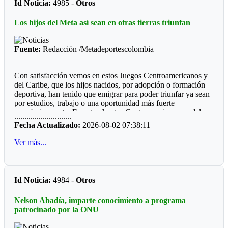
Id Noticia:
4985 -
Otros
Futbol de Salón
Los hijos del Meta así sean en otras tierras triunfan
Juvenil femenino: Juan Rozo (Acacias)
Juvenil masculino: Pablo E. Riveros (Acacias)
Fuente:
Redacción /Metadeportescolombia
Futbol Sala
Con satisfacción vemos en estos Juegos Centroamericanos y
Prejuvenil masculino: Colegio Cofrem (Acacias)
del Caribe, que los hijos nacidos, por adopción o formación
deportiva, han tenido que emigrar para poder triunfar ya sean
Juvenil masculino: Colegio Cofrem (Acacias)
por estudios, trabajo o una oportunidad más fuerte
económicamente. En estos Juegos Centroamericanos y del
Juvenil femenino: Manuela Beltrán (San Martín)
............................
Caribe de Santo Domingo, lo estamos viendo:
Fecha Actualizado:
2026-08-02 07:38:11
Voleibol
*Ajedrez*
Ver más...
Prejuvenil femenino: José María Córdoba (Guamal)
Durante diez años la barranquillera Valentina Argote Heredia,
defiendo los colores de la Liga de Ajedrez del Meta, fue
Prejuvenil masculino: Sto Domingo Savio (Acacias)
formando por el instructor nacional Carlos Guillermo Rey,
Id Noticia:
4984 -
Otros
también recibió los consejos de Javier Marroquín ,hoy está en
Juvenil femenino: Campestre Domisiano (Guamal)
la cúspide y se encuentra radica en Cali, vistiendo la camiseta
Nelson Abadía, imparte conocimiento a programa
Juvenil masculino: Sto Domingo Savio (Acacias)
del Valle del Cauca. Ganó oro y plata en la capital
patrocinado por la ONU
dominicana.
*Las preocupaciones*