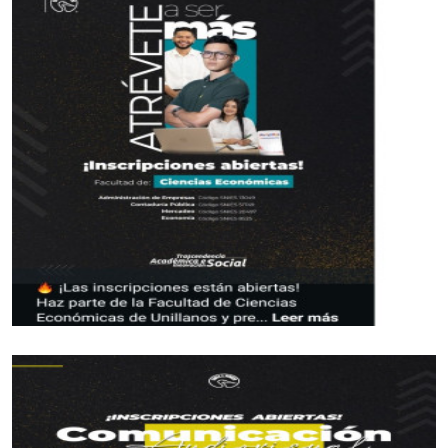
En consecuencia desde ya anuncia que esta
semana podría a ver elección del nuevo órgano de
administración, estaría regresando Héctor
Roncancio, quien ya fue presidente de organismo
deportivo.
En la junta directiva, se anuncia la incorporación
de Ómar Cárdenas, quien podría ser el nuevo
representante legal el deporte del turmequé.
Estos nombres cuentan con el respaldo de tres
clubes.
El que no tiene respaldo, de elegirse este nuevo
órgano de administración, es José Vicente Reyes
“El Zurdo”, quien actualmente es el administrador
del Jardín de Tejo de la Villa Olímpica. Ha sido el
deportista con más galardones en los Juegos
Nacionales. Le van a pasar cuenta de cobro.