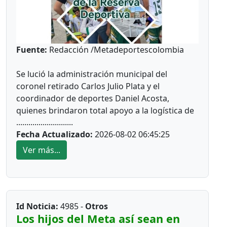
Fuente:
Redacción /Metadeportescolombia
Se lució la administración municipal del
coronel retirado Carlos Julio Plata y el
coordinador de deportes Daniel Acosta,
quienes brindaron total apoyo a la logística de
............................
los Juegos Departamentales Intercolegiados
Fecha Actualizado:
2026-08-02 06:45:25
Idermeta, Zona Cinco.
Ver más...
El equipo administrativo y operativo estuvo
atento a cada detalle para que la
programación se cumpliera al pie de la letra.
Desde ya la Alcaldía de Acacias anuncia la
adecuación de los escenarios que requiere
Id Noticia:
4985 -
Otros
seguramente un decorado más actualizado.
Los hijos del Meta así sean en