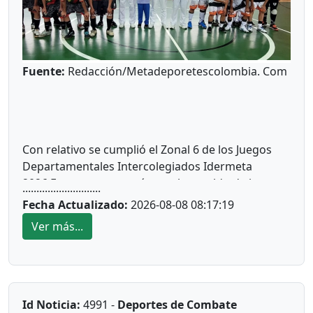
Fuente:
Redacción/Metadeporetescolombia. Com
Con relativo se cumplió el Zonal 6 de los Juegos
Departamentales Intercolegiados Idermeta
2026.Esto evento contó con el respaldo de la
............................
administración de municipal de Cumaral.
Fecha Actualizado:
2026-08-08 08:17:19
Ver más...
*
Cumare
1*
Esta localidad debe su nombre al árbol llamado
Cumare, donde las mujeres son bonitas y los
hombres son caballeros, como dice una canción
Id Noticia:
4991 -
Deportes de Combate
muy llanera.