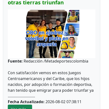
otras tierras triunfan
*Los clasificados*
Futbol
Prejuvenil masculino: Colegio Cofrem (Guamal)
Juvenil masculino: José María Córdoba
(Guamal)
Futbol de Salón
Juvenil femenino: Juan Rozo (Acacias)
Fuente:
Redacción /Metadeportescolombia
Juvenil masculino: Pablo E. Riveros (Acacias)
Con satisfacción vemos en estos Juegos
Futbol Sala
Centroamericanos y del Caribe, que los hijos
nacidos, por adopción o formación deportiva,
Prejuvenil masculino: Colegio Cofrem (Acacias)
han tenido que emigrar para poder triunfar ya
............................
sean por estudios, trabajo o una oportunidad
Juvenil masculino: Colegio Cofrem (Acacias)
Fecha Actualizado:
2026-08-02 07:38:11
más fuerte económicamente. En estos Juegos
Juvenil femenino: Manuela Beltrán (San Martín)
Centroamericanos y del Caribe de Santo