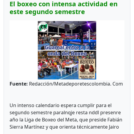
El boxeo con intensa actividad en
*
Cumare
2*
este segundo semestre
Aquí se realiza el Mundial de La Vaqueria la Mujer
Llanera, Precisamente cuentan con unas de las
mejores manga de coleo en el honor a Hernan
Braidy.
*
Cumare
3*
Deportistas reconocidos por la comunidad
:Enrique Braidy Requiniva, Henry Walter Palma y
ahora Leydy Cardozo, ahora entrenadora de
Fuente:
Redacción/Metadeporetescolombia. Com
voleibol.
*
Cumare
4*
Un intenso calendario espera cumplir para el
Cumaral reconocida por sus asaderos de carne a
segundo semestre paralnqje resta nddl presenre
la llanera, tiene el único parque en Colombia,
año la Liga de Boxeo del Meta, que preside Fabián
donde se ha hecho tres consultas. Precisamente
Sierra Martínez y que orienta técnicamente Jairo
se llama el Parque de La Consulta.
............................
Lievano Barrientos. Aquí están los cumplidos y por