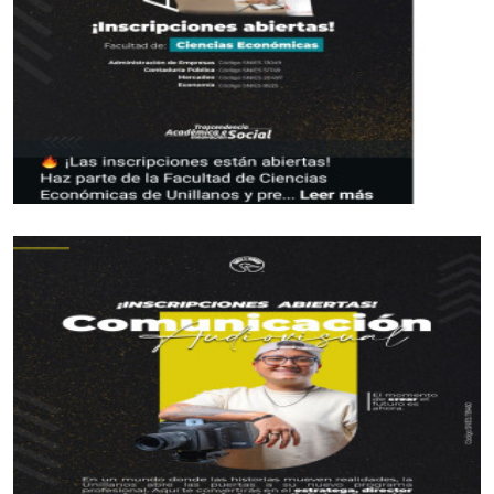
La lista
Atletismo: Carlos Andrés Sanmartín, Jhon
Alexander Castañeda, Andrés Mauricio Malaver,
Briyitt Maritza Forero, Magaly Jiménez
Chagüendo, Palmenia Raquel Agudelo Berrio,
Actividades Subacuáticas: Luis Fernando Cantillo,
Liza Alejandra Pesca Vasquez, Jhon Fredy
Estupiñan.
Arquería: Mónica Daza Guzmán, Diego Alejandro
Rodríguez Silva,