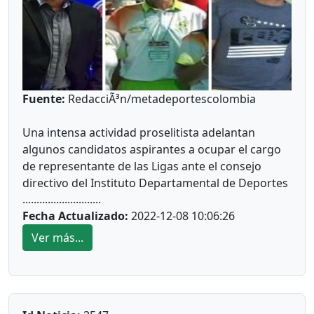
Fuente:
RedacciÃ³n/metadeportescolombia
Una intensa actividad proselitista adelantan
algunos candidatos aspirantes a ocupar el cargo
de representante de las Ligas ante el consejo
directivo del Instituto Departamental de Deportes
............................
y Recreación (Idermeta).
Fecha Actualizado:
2022-12-08 10:06:26
Ver más...
El actual representante de la Ligas, Marlon Moisés
Parrado Conteras, elaboró un interesante
documento sobre las gestiones que ha logrado
realizar hasta la fecha ante las entidades donde