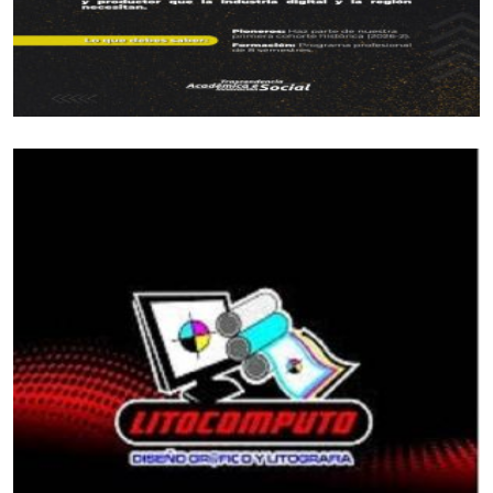
Baloncesto: Juan Fernando Salcedo Romero, María
Camila Zamora Herreño, Andrés David Jaimes,
Boxeo: Melissa García Ortega, Lorena Londoño
Vélez, Willys Mendoza Esalas, Daniel Felipe Ipia,
Daniel Valenzuela Trujillo, Marlon Caicedo
Valenzuela, Andrés Felipe Rey.
Béisbol: Manuel Alejandro Garcés
Ciclismo BMX: Cristián Camilo Miranda