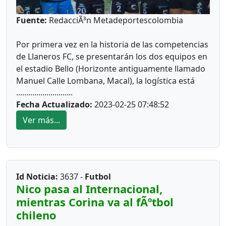
escenarios que tenía mi colegio y el Coliseo Los
Fuente:
RedacciÃ³n Metadeportescolombia
Conquistadores.
Por primera vez en la historia de las competencias
de Llaneros FC, se presentarán los dos equipos en
Yo practiqué el softbol con Jesús Puello Villa y
el estadio Bello (Horizonte antiguamente llamado
luego las pesas con Tarquiliano Romero; incluso
Manuel Calle Lombana, Macal), la logística está
alcance recibir algunas clases de baloncesto, pero
............................
preparado para que los aficionados vean dos
me rechazaron por ser muy bajita.
Fecha Actualizado:
2023-02-25 07:48:52
partidos con una boleta.
Ver más...
Una tarde me dio por asomarme al improvisado
El primer encuentro será por la cuarta fecha del
gimnasio de boxeo que quedaban debajo de las
Torneo BetPlay, que será disputado por Llaneros
graderías del Coliseo Los Conquistadores-Álvaro
FC, que marcha en la décima posición con tres
Id Noticia:
3637 -
Futbol
Mesa Amaya y me gusto el sacrificio y el
puntos, mientras que su rival, el Osomarso está
Nico pasa al Internacional,
entrenamiento de los deportistas.
de detrás con los mismos puntos.
mientras Corina va al fÃºtbol
chileno