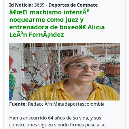
Id Noticia:
3639 -
Deportes de Combate
â€œEl machismo intentÃ³
noquearme como juez y
entrenadora de boxeoâ€ Alicia
LeÃ³n FernÃ¡ndez
Fuente:
RedacciÃ³n Metadeportescolombia
Han transcurrido 64 años de su vida, y sus
convicciones siguen siendo firmes pese a su