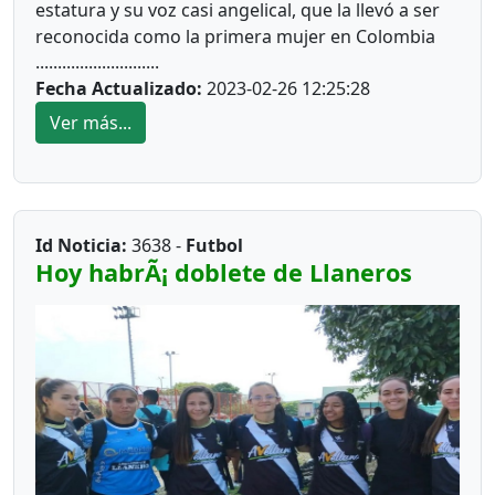
estatura y su voz casi angelical, que la llevó a ser
reconocida como la primera mujer en Colombia
............................
que intento ejercer como juez-árbitro y luego
Fecha Actualizado:
2023-02-26 12:25:28
surgió como entrenadora del boxeo.
Ver más...
Nacida el 11 de febrero de 1959 en Villavicencio,
María Alicia León Fernández, nos hace un repaso
de cómo llegó al deporte y cómo transcurre su
Id Noticia:
3638 -
Futbol
vida hoy.
Hoy habrÃ¡ doblete de Llaneros
¿Cuéntenos su pasión por el deporte?
Desde muy joven, cuando era estudiante del INEM
Luis López de Mesa, empecé a visitar los