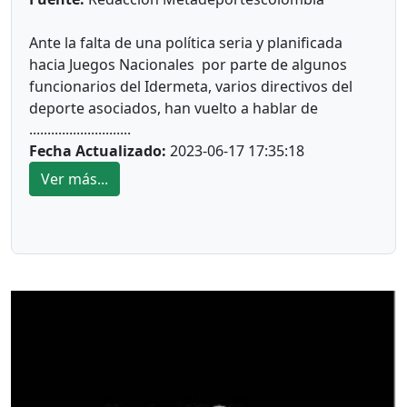
Ante la falta de una política seria y planificada
hacia Juegos Nacionales por parte de algunos
funcionarios del Idermeta, varios directivos del
deporte asociados, han vuelto a hablar de
............................
reactivar la Asociación de Ligas Deportivas del
Fecha Actualizado:
2023-06-17 17:35:18
Meta (Asoligas del Meta).
Ver más...
Varios de ellos se sienten defraudados y
manoseados por el actual Director y Subdirector
del Idermeta, quienes han hecho varias reuniones
para tratar de apaciguar los ánimos con la
intención de desviar la atención y la verdadera
realidad del deporte nuestro Departamento.