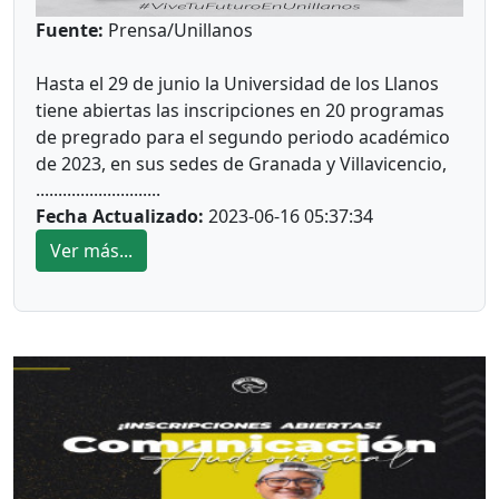
Fuente:
Prensa/Unillanos
Hasta el 29 de junio la Universidad de los Llanos
tiene abiertas las inscripciones en 20 programas
de pregrado para el segundo periodo académico
de 2023, en sus sedes de Granada y Villavicencio,
............................
una oportunidad para que los jóvenes metenses
Fecha Actualizado:
2023-06-16 05:37:34
inicien su formación académica en la única
universidad pública de la región acreditada en Alta
Ver más...
Calidad.
Entre los programas ofertados está la
Licenciatura en Matemáticas, una carrera de 10
semestres, modalidad presencial diurna en el
campus Barcelona de Villavicencio, cuyo objetivo
es la formación de docentes de educación básica y