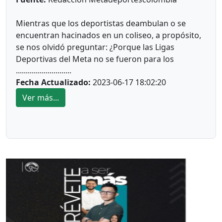
Mientras que los deportistas deambulan o se
encuentran hacinados en un coliseo, a propósito,
se nos olvidó preguntar: ¿Porque las Ligas
Deportivas del Meta no se fueron para los
............................
módulos y escenarios ofrecidos por el Colegio
Fecha Actualizado:
2023-06-17 18:02:20
INEM, ¿Cuál sería el detalle de esa falsa promesa
de traslado?
Ver más...
Los flamantes funcionarios encabezados por
Director de Idermeta aparecieron en el auditorio
Gilberto Gómez Reyes,a desempeñar el papel de
pacificadores y eficientes, cuando ya les faltan seis
meses y quince días para terminar su lúgubre
periodo. Son más los lunares que los resultados.