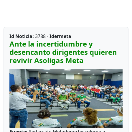
Id Noticia:
3788 -
Idermeta
Ante la incertidumbre y
desencanto dirigentes quieren
revivir Asoligas Meta
Fuente:
Redacción Metadeportescolombia