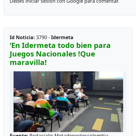
Debes iniciar sesión con Google para comentar.
Id Noticia:
3790 -
Idermeta
‘En Idermeta todo bien para
Juegos Nacionales !Que
maravilla!
Fuente:
Redacción Metadeportescolombia