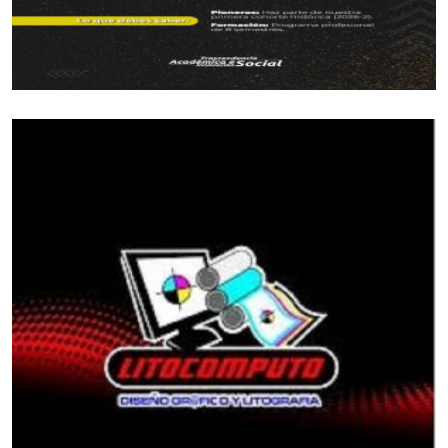
sea zanjada y ojalá el club del profesor Gabriel
¿Cuál es la ‘bronca’ contra el técnico y los
Santa, se presente en el Campeonato
deportistas, que siempre me tienen que llamar
Departamental, que se cumplirá en Restrepo los
para que les publique los resultados?
días 18 y 19 de octubre próximo.
¡Así como les público sin ningún costo a los
señores de la Liga de Taekwondo del Meta, espero
que me aclaren estos interrogantes! He Dicho!