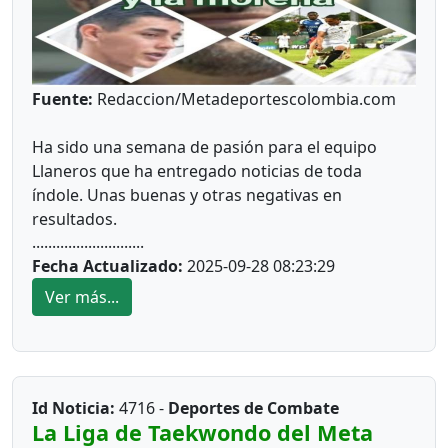
Fuente:
Redaccion/Metadeportescolombia.com
Ha sido una semana de pasión para el equipo
Llaneros que ha entregado noticias de toda
índole. Unas buenas y otras negativas en
resultados.
............................
Fecha Actualizado:
2025-09-28 08:23:29
Ver más...
*
Nota # 1*
Que se expanden los intereses de Llaneros en
Id Noticia:
4716 -
Deportes de Combate
territorio europeo, ahora ha llegado España
La Liga de Taekwondo del Meta
donde ha logrado ubicar en el Club Deportivo