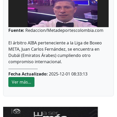
ellos, que se encuentran nominados en el
Deportista Metense 2024
Fuente:
Redaccion/Metadeportescolombia.com
El árbitro AIBA perteneciente a la Liga de Boxeo
META, Juan Carlos Fernández, se encuentra en
Dubái (Emiratos Árabes) cumpliendo otro
compromiso internacional.
............................
Fecha Actualizado:
2025-12-01 08:33:13
Ver más...
Fernández está en estos momentos en el Torneo
Masculino Mundial Elite, que se desarrolla en esa
parte del Mundo.