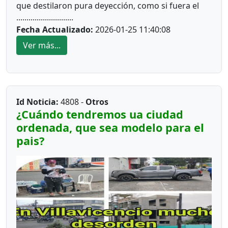
que destilaron pura deyección, como si fuera el
............................
campeón del Mundo.
Fecha Actualizado:
2026-01-25 11:40:08
Ver más...
Afirmó este agrandado y flamante personaje en
rueda de prensa "que la cancha del estadio Bello
Horizonte, es un potrero qué hay que cerrarla",
Id Noticia:
4808 -
Otros
falta ver en qué potrero inicio su carrera
¿Cuándo tendremos ua ciudad
deportiva.
ordenada, que sea modelo para el
pais?
Ya sabemos que al fútbol van algunos
inadaptados, que no respetan los símbolos
patrios. Les importa un trasero que suenen las
notas de los himnos.