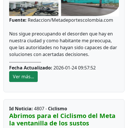
*
Así los vimos/Llaneros*
Fuente:
Redaccion/Metadeportescolombia.com
Nos sigue preocupando el desorden que hay en
Miguel Ortega: Mucha calidad
nuestra ciudad y como habitante me preocupa,
que las autoridades no hayan sido capaces de dar
Yimy Mendranda:No me convence aún
soluciones con acertadas decisiones.
............................
Francisco Meza: Pesa la veteranía
Fecha Actualizado:
2026-01-24 09:57:52
Ver más...
Howell Mena: Le falta más trabajo de acople
*Problema #1*
Kelvin Osorio: en observación
Eyler Restrepo: Por algo quedó en el equipo
Id Noticia:
4807 -
Ciclismo
Desde hace más de 50 años se viene hablando de
Abrimos para el Ciclismo del Meta
la falta de agua, Siempre hemos visto los
la ventanilla de los sustos
Marlon Sierra: El compadre no falla
carrotanques como la solución final.