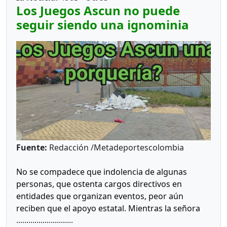
Los Juegos Ascun no puede
seguir siendo una ignominia
Fuente:
Redacción /Metadeportescolombia
No se compadece que indolencia de algunas
personas, que ostenta cargos directivos en
entidades que organizan eventos, peor aún
reciben que el apoyo estatal. Mientras la señora
............................
Gobernadora se empeña de hablar del ’turismo