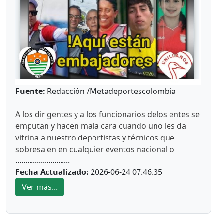
Fuente:
Redacción /Metadeportescolombia
A los dirigentes y a los funcionarios delos entes se
emputan y hacen mala cara cuando uno les da
vitrina a nuestro deportistas y técnicos que
sobresalen en cualquier eventos nacional o
............................
internacional. Sobre todos a los famosos
Fecha Actualizado:
2026-06-24 07:46:35
cazatalentos, que no salen de sus mullidas y
cómodas oficinas ya sean del Idermeta o Imder.
Ver más...
Hace un par de meses se les frustro el sueño y la
salida internacional a tres deportistas