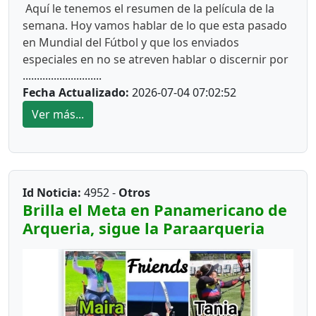
Aquí le tenemos el resumen de la película de la
semana. Hoy vamos hablar de lo que esta pasado
en Mundial del Fútbol y que los enviados
especiales en no se atreven hablar o discernir por
............................
el temor de que pueden perder la credencial y
Fecha Actualizado:
2026-07-04 07:02:52
los boletas que otorga la FIFA para los partidos.
Ver más...
*
Bochinche No. 1*
Lo hizo el señor Infantino, al entregarle el Premio
de la Paz FIFA, a Donald Trump, presidente de
Estados Unidos, seguramente para que no fuera
Id Noticia:
4952 -
Otros
abrir otra investigación parecida a la de FIFAGATE.
Brilla el Meta en Panamericano de
Arqueria, sigue la Paraarqueria
*Bochinche #2*
Aún debe muchas explicaciones los señores
dueños del balompié Mundial por la abrupta
salida o expulsión del árbitro somalí, Omar
Adulkadir Artan, a quien se le negó la entrada a