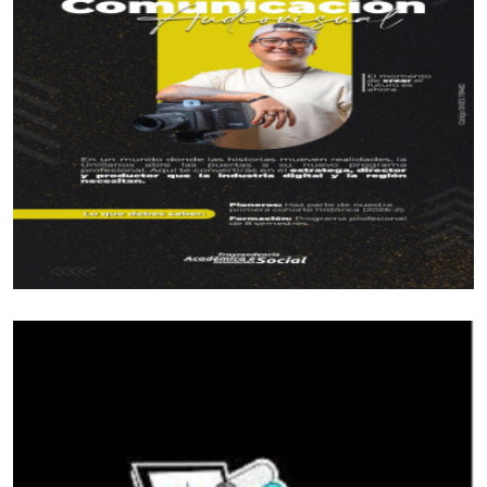
Marcos Carreño, Hernán Buenahora, Álvaro
Lozano y Álvaro Sierra, entre muchas otras figuras
del ciclismo colombiano.
La Clásica Open del Meta-Aguardiente Llanero,
también contó la participación de equipos
internacionales como: Aviación del Perú, Selección
Nacional de las islas Guadalupe y de algunos
ciclistas del Ecuador.
Los ganadores
1998 Juan Carlos Castillo (Café de Colombia)