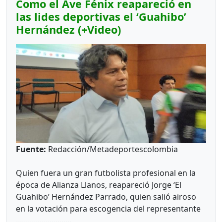
Como el Ave Fénix reapareció en
las lides deportivas el ‘Guahibo’
Hernández (+Video)
Fuente:
Redacción/Metadeportescolombia
Quien fuera un gran futbolista profesional en la
época de Alianza Llanos, reapareció Jorge ‘El
Guahibo’ Hernández Parrado, quien salió airoso
en la votación para escogencia del representante
............................
de los Clubes, ante el consejo directivo del