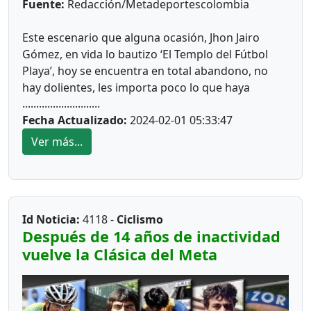
Fuente:
Redacción/Metadeportescolombia
En las oficinas del Imder hay 180 clubes inscritos,
Este escenario que alguna ocasión, Jhon Jairo
de los cuales fueron habilitados para votar 92. En
Gómez, en vida lo bautizo ‘El Templo del Fútbol
consecuencia, Jorge Hernández recibió 61 votos,
Playa’, hoy se encuentra en total abandono, no
mientras Jhon Ardila obtuvo 21.
hay dolientes, les importa poco lo que haya
............................
sucedido allí. Su blanca y fina arena es utilizada
Fecha Actualizado:
2024-02-01 05:33:47
para pasear los perros, los arcos desaparecieron,
el enmallado gran parte del mismo ha sido
Ver más...
Video
robado.
El nuevo represente de los Clubes, nos habla sus
No sabemos a quién le corresponde atender y
Id Noticia:
4118 -
Ciclismo
propuestas que estará presentado para
reparar este escenario que en múltiples ocasiones
Después de 14 años de inactividad
reivindicar el deporte aficionado por medio de los
fue utilizado para la preparación de la Selección
vuelve la Clásica del Meta
organismos deportivos.
Meta, campeona en varias oportunidades de
eventos nacionales o de la Selección Colombia,
que fue concentrada aquí y que tuvo recordados