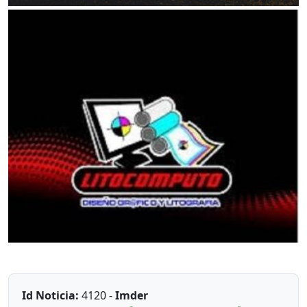
Id Noticia:
4120 -
Imder