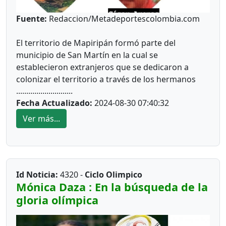
Fuente:
Redaccion/Metadeportescolombia.com
El territorio de Mapiripán formó parte del
municipio de San Martín en la cual se
establecieron extranjeros que se dedicaron a
colonizar el territorio a través de los hermanos
............................
Tom y Ricki Kirbi de
Fecha Actualizado:
2024-08-30 07:40:32
origen
estadounidense
, creando la hacienda
Mapiripana (del que tomaría el nombre de la
Ver más...
eventual población) quienes hicieron un pactó
con Gilberto Alvira la creación de un poblado de
100 hectáreas. Al cual inicialmente se denominó
Puerto Guaviare el 10 de julio de 1963.
Id Noticia:
4320 -
Ciclo Olimpico
Mónica Daza : En la búsqueda de la
gloria olímpica
En 1968 un incendio destruye el poblado y al año
siguiente, se erige como
inspección de policía
con