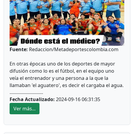
Fuente:
Redaccion/Metadeportescolombia.com
En otras épocas uno de los deportes de mayor
difusión como lo es el fútbol, en el equipo uno
veía el entrenador y una persona a la que la
llamaban 'el aguatero', es decir el cargaba el agua.
............................
Fecha Actualizado:
2024-09-16 06:31:35
Ver más...
Hoy en día los equipos profesionales en varios
deportes, tienen cuerpo técnico y médico. Los
fines de semana en la Villa Olímpica, hay un
intenso calendario de actividades de la Liga de