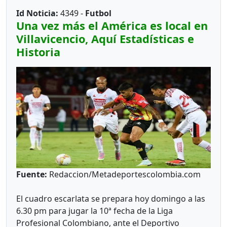
Fútbol del META, Pero desconozco si cuenta con
Id Noticia:
4349 -
Futbol
equipo médico o paramédico. Debería ser
Una vez más el América es local en
obligatorio.
Villavicencio, Aquí Estadísticas e
Historia
UNA HISTORIA
Esto que les voy a contar acaba de ocurrir el
pasado sábado en la República del Paraguay, Se
disputaba una fecha del Torneo Juvenil de las
Escuelas de Fútbol de la Federación (Fepefu), entre
los Clubes El Boquerón FBC, de Asunción, y
Fuente:
Redaccion/Metadeportescolombia.com
Nacional FC, de San Bernardino, Departamento de
Cordillera.
El cuadro escarlata se prepara hoy domingo a las
6.30 pm para jugar la 10ª fecha de la Liga
Profesional Colombiano, ante el Deportivo