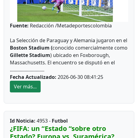
Fuente:
Redacción /Metadeportescolombia
La Selección de Paraguay y Alemania jugaron en el
Boston Stadium (
conocido comercialmente como
Gillette Stadium
) ubicado en Foxborough,
Massachusetts. El encuentro se disputó en el
............................
marco de los dieciseisavos de final de la Copa del
Fecha Actualizado:
2026-06-30 08:41:25
Mundo 2026.
Ver más...
Este 29 de junio ha pasado a la historia la hazaña
del arquero Orlando Daniel Gill Noldin, próximo a
cumplir 25 años y quien milita en el fútbol
argentino. Él tuvo un momento de crisis
económica, vender sus prendas deportivas
Id Noticia:
4953 -
Futbol
cuando fue Selección Sub 20, para poder acarrear
¿FIFA: un “Estado “sobre otro
los gastos de del nacimiento de su hijo !Hoy vive
Estado? Europa vs. Suramérica?