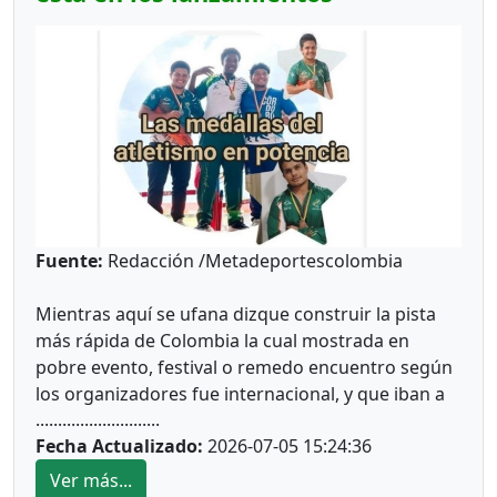
Fuente:
Redacción /Metadeportescolombia
Mientras aquí se ufana dizque construir la pista
más rápida de Colombia la cual mostrada en
pobre evento, festival o remedo encuentro según
los organizadores fue internacional, y que iban a
............................
remplazar a Carlos Sanmartín con 10
Fecha Actualizado:
2026-07-05 15:24:36
“Sanmartines más, no los veo, la provincia saca la
cara en los torneo nacionales o interna nacionales
Ver más...