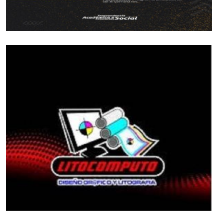
Idermeta señaló, que ya está listo en un el 75%.de
los cuales el 50% ,sean firmado para muchos
municipios del Meta.
*Cuenta# 5*
Indicó el representante de la administración
seccional, que reconoce que hay cosas por
resolver y que por extenso, voluminoso que son
cada una de las líneas, sería muy dispendioso
mostrar ante los señores diputados; pero
garantizó que existen los soportes y pueden ser
consultados en la página del Instituto.
*
Cuenta # 6 *
Argumentó Barbosa Rozo, que no hay indicadores
que hable de bienestar y salud, que tipo de
población está recibiendo esa atención. Tan raro
si existe la Subdirección de Medicina Deportiva,