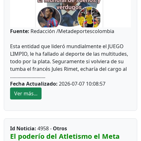
Fuente:
Redacción /Metadeportescolombia
Esta entidad que lideró mundialmente el JUEGO
LIMPIO, le ha fallado al deporte de las multitudes,
todo por la plata. Seguramente si volviera de su
tumba el francés Jules Rimet, echaría del cargo al
............................
ítalo-suizo por inconveniencias Gianni Infantino.
Fecha Actualizado:
2026-07-07 10:08:57
*Mundial 1*
Ver más...
Quien lo creyera, un joven de 22 años, nacido en
una comunidad indígena del Guainía, es un gran
exponente del futbol de fantasía, se llama Brayan
Muñoz, se inició en las calles de Pitalito (Huila) por
Id Noticia:
4958 -
Otros
necesidad. Hoy se encuentra en el Mundial gracias
El poderío del Atletismo el Meta
al apoyo del jugador Daniel Muñoz.